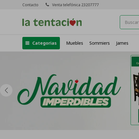
Contacto
Venta telefónica 23207777
Categorias
Muebles
Sommiers
James