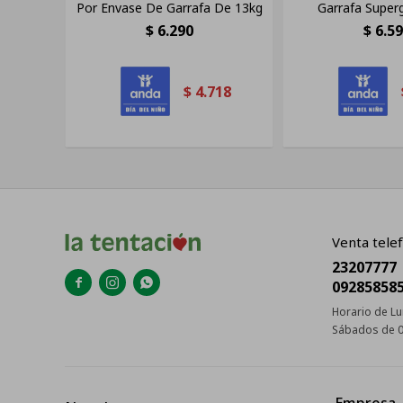
Por Envase De Garrafa De 13kg
Garrafa Super
$
6.290
$
6.5
$
4.718
Venta telef
23207777



09285858
Horario de Lu
Sábados de 0