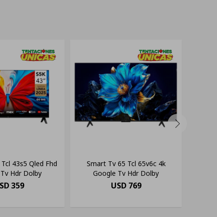
 Tcl 43s5 Qled Fhd
Smart Tv 65 Tcl 65v6c 4k
Mueble 
 Tv Hdr Dolby
Google Tv Hdr Dolby
Y 6 E
SD
359
USD
769