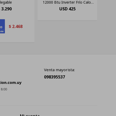
legable
12000 Btu Inverter Frío Calor
Niv
Blanco
$
3.290
USD
425
$
2.468
Venta mayorista:
098395537
cion.com.uy
18:00