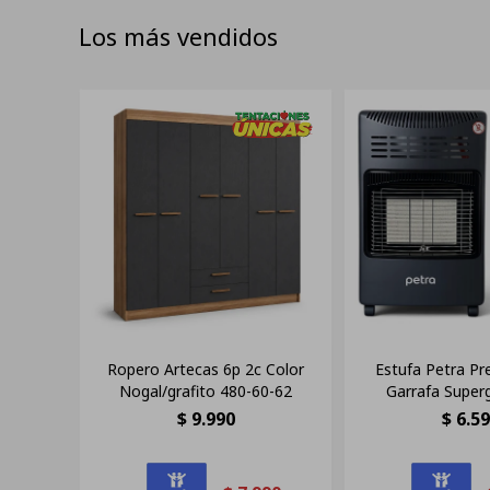
Los más vendidos
Ropero Artecas 6p 2c Color
Estufa Petra P
Nogal/grafito 480-60-62
Garrafa Super
$
9.990
$
6.5