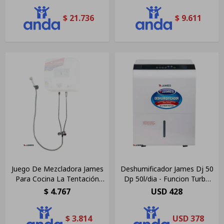
$
21.736
$
9.611
Juego De Mezcladora James
Deshumificador James Dj 50
Para Cocina La Tentación
Dp 50l/dia - Funcion Turbo
Color Plateado
Color Blanco
$
4.767
USD
428
$
3.814
USD
378