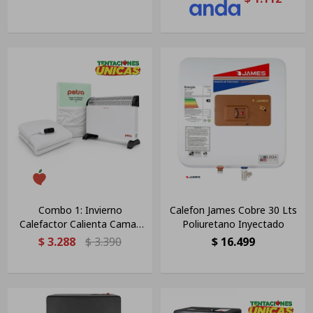
Combo 1: Invierno
Calefon James Cobre 30 Lts
Calefactor Calienta Camas
Poliuretano Inyectado
Sabanas
$
3.288
$
3.390
$
16.499