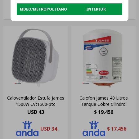
USD
46
USD
74
MDEO/METROPOLITANO
INTERIOR
Caloventilador Estufa James
Calefon James 40 Litros
1500w Cvt1500-ptc
Tanque Cobre Cilindro
USD
43
$
19.456
USD
34
$
17.456