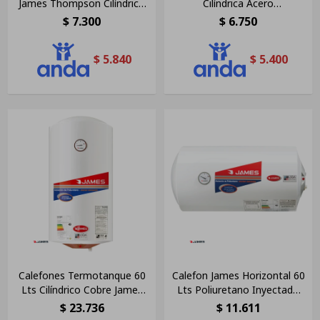
James Thompson Cilíndrico
Cilíndrica Acero
60 Lts Acero
Convencional 30 L Blanco
$
7.300
$
6.750
$
5.840
$
5.400
Calefones Termotanque 60
Calefon James Horizontal 60
Lts Cilíndrico Cobre James
Lts Poliuretano Inyectado
Blanco
Color Blanco
$
23.736
$
11.611