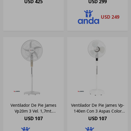
USD
425
USD
299
USD
249
Ventilador De Pie James
Ventilador De Pie James Vp-
Vp20m 3 Vel. 1,7mt.
140en Con 3 Aspas Color
Cantidad De Aspas 5
Blanco, 40.64cm De
USD
107
USD
107
Diámetro