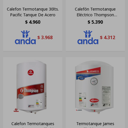
Calefon Termotanque 30lts.
Calefón Termotanque
Pacific Tanque De Acero
Eléctrico Thompson
Cilindrico 30 Litros
$
4.960
$
5.390
$
3.968
$
4.312
Calefon Termotanques
Termotanque James