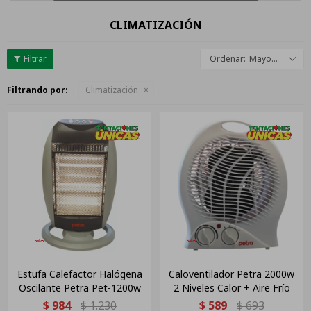
CLIMATIZACIÓN
Mayor descuento
Filtrando por:
Climatización
Estufa Calefactor Halógena
Caloventilador Petra 2000w
Oscilante Petra Pet-1200w
2 Niveles Calor + Aire Frío
$
984
$
1.230
$
589
$
693