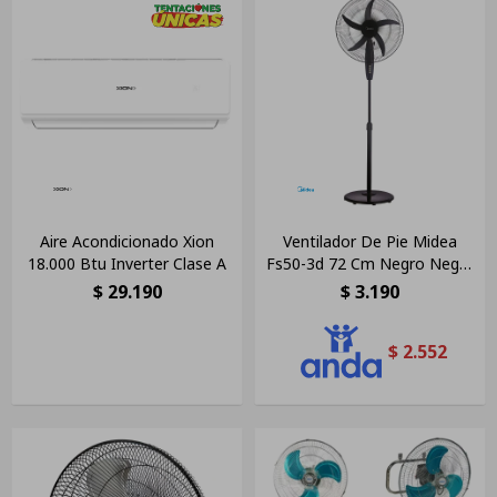
Aire Acondicionado Xion
Ventilador De Pie Midea
18.000 Btu Inverter Clase A
Fs50-3d 72 Cm Negro Negro
5
$
29.190
$
3.190
$
2.552