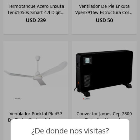
Termotanque Acero Enxuta
Ventilador De Pie Enxuta
Tenx1050s Smart 47l Digital
Vpenx916w Estructura Color
Ltc
Blanco
USD
239
USD
50
Ventilador Punktal Pk-d57
Convector James Cep 2300
De Techo Sin Luz 3 Aspas 5
Turbofan Negro La
Velocidades Diámetro 56
Tentación
USD
57
USD
92
¿De donde nos visitas?