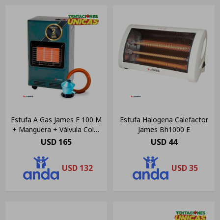
Estufa A Gas James F 100 M
Estufa Halogena Calefactor
+ Manguera + Válvula Color
James Bh1000 E
Gris
USD
165
USD
44
USD
132
USD
35