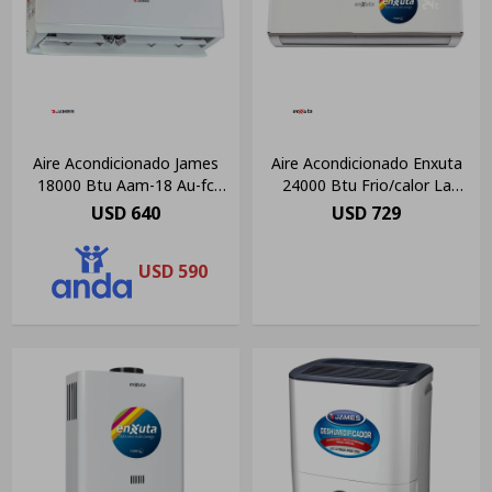
Aire Acondicionado James
Aire Acondicionado Enxuta
18000 Btu Aam-18 Au-fc
24000 Btu Frio/calor La
Color Blanco
Tentación Color Blanco
USD
640
USD
729
USD
590