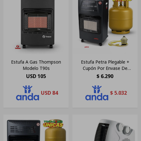
Estufa A Gas Thompson
Estufa Petra Plegable +
Modelo T90s
Cupón Por Envase De
Garrafa De 13kg
USD
105
$
6.290
USD
84
$
5.032