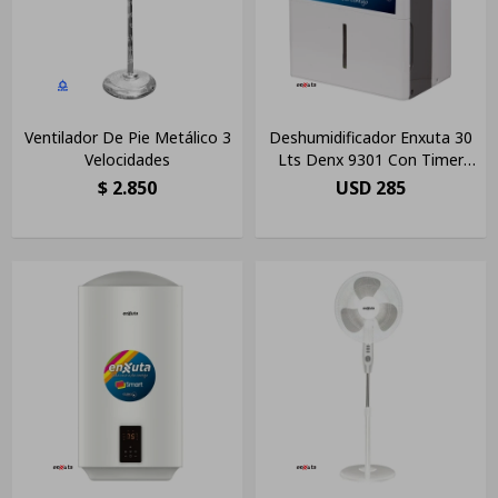
Ventilador De Pie Metálico 3
Deshumidificador Enxuta 30
Velocidades
Lts Denx 9301 Con Timer
Albion Color Blanco
$
2.850
USD
285