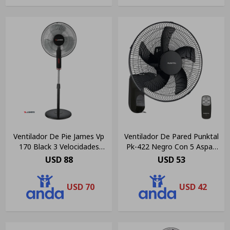
Ventilador De Pie James Vp
Ventilador De Pared Punktal
170 Black 3 Velocidades
Pk-422 Negro Con 5 Aspas
Estructura Negro Aspas
40cm De Diámetro
USD
88
USD
53
Blanco
USD
70
USD
42