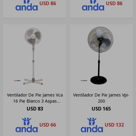
USD
86
USD
86
Ventilador De Pie James Vca
Ventilador De Pie James Vpi-
16 Pie Blanco 3 Aspas
200
Diámetro 40 Cm Material
USD
83
USD
165
De Las Aspas Plástico
USD
66
USD
132