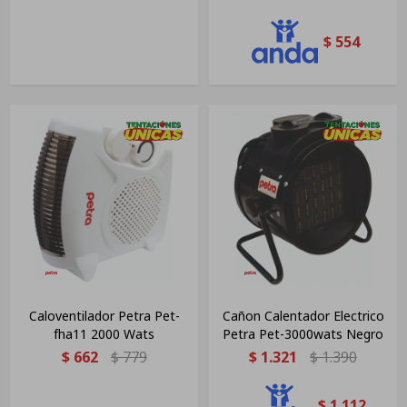
$
554
Caloventilador Petra Pet-
Cañon Calentador Electrico
fha11 2000 Wats
Petra Pet-3000wats Negro
$
662
$
779
$
1.321
$
1.390
$
1.112