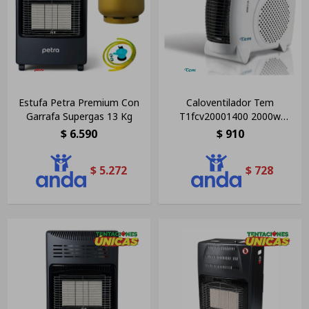
Estufa Petra Premium Con
Caloventilador Tem
Garrafa Supergas 13 Kg
T1fcv20001400 2000w
Frio/calor Termostato Color
$
6.590
$
910
Blanco
$
5.272
$
728