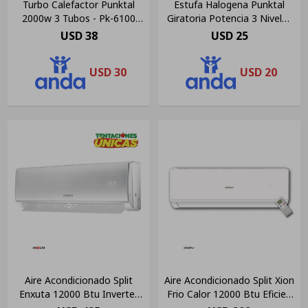
Turbo Calefactor Punktal
Estufa Halogena Punktal
2000w 3 Tubos - Pk-6100
Giratoria Potencia 3 Niveles
Negro Negro
222 Dim Color Gris
USD
38
USD
25
USD
30
USD
20
Aire Acondicionado Split
Aire Acondicionado Split Xion
Enxuta 12000 Btu Inverter
Frio Calor 12000 Btu Eficien
Frío Calor Blanco
A Color Blanco