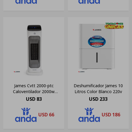
James Cvtt 2000-ptc
Deshumificador James 10
Caloventilador 2000w
Litros Color Blanco 220v
Control Remoto
USD
83
USD
233
USD
66
USD
186