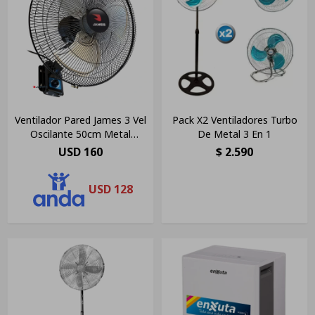
Ventilador Pared James 3 Vel
Pack X2 Ventiladores Turbo
Oscilante 50cm Metal
De Metal 3 En 1
Vwi200 Ltc
USD
160
$
2.590
USD
128