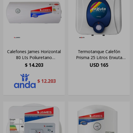
Calefones James Horizontal
Termotanque Calefón
80 Lts Poliuretano
Prisma 25 Litros Enxuta
Inyectado
Tanque Acero Amv Color
$
14.203
USD
165
Blanco
$
12.203