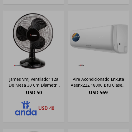
James Vmj Ventilador 12a
Aire Acondicionado Enxuta
De Mesa 30 Cm Diametro
Aaenx222 18000 Btu Clase C
40 W
Color Blanco
USD
50
USD
569
USD
40