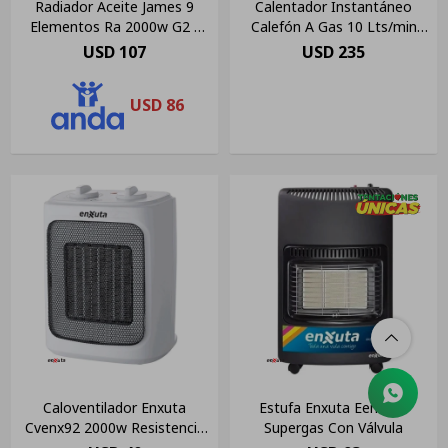
Radiador Aceite James 9
Calentador Instantáneo
Elementos Ra 2000w G2 -
Calefón A Gas 10 Lts/min
Color Blanco
Enxuta
USD
107
USD
235
USD
86
Caloventilador Enxuta
Estufa Enxuta Eenxgv2
Cvenx92 2000w Resistencia
Supergas Con Válvula
Ceramica Amv Color Blanco