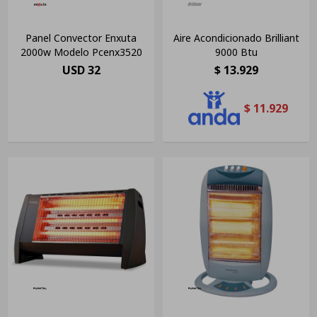
Panel Convector Enxuta
Aire Acondicionado Brilliant
2000w Modelo Pcenx3520
9000 Btu
USD
32
$
13.929
$
11.929