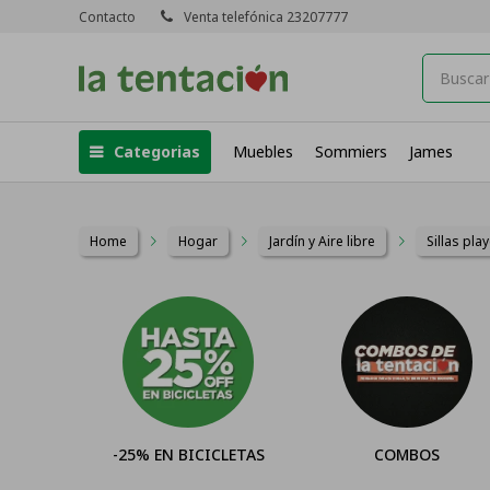
Contacto
Venta telefónica 23207777
Categorias
Muebles
Sommiers
James
Home
Hogar
Jardín y Aire libre
Sillas pla
-25% EN BICICLETAS
COMBOS