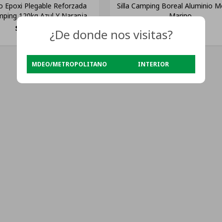
ro Epoxi Plegable Reforzada
Silla Camping Boreal Aluminio M
mping 120kg Azul Y Naranja
Marino
$
1.890
$
1.790
¿De donde nos visitas?
MDEO/METROPOLITANO
INTERIOR