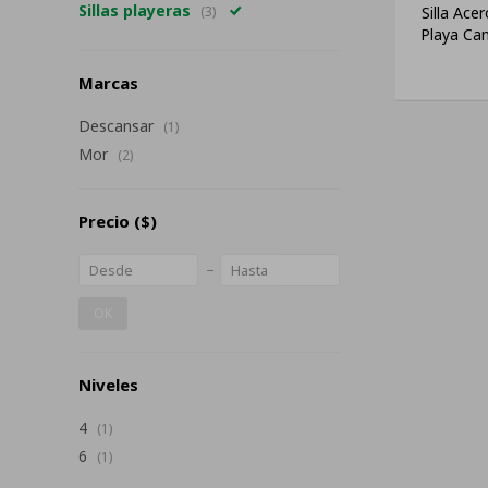
Sillas playeras
Silla Ace
(3)
Playa Ca
Marcas
Descansar
(1)
Mor
(2)
Precio
($)
OK
Niveles
4
(1)
6
(1)