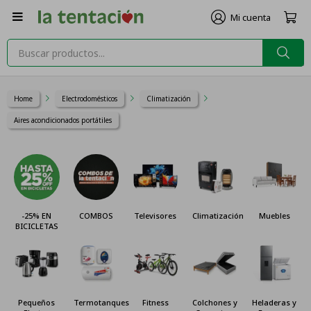

Home
Electrodomésticos
Climatización
Aires acondicionados portátiles
-25% EN
COMBOS
Televisores
Climatización
Muebles
BICICLETAS
Pequeños
Termotanques
Fitness
Colchones y
Heladeras y