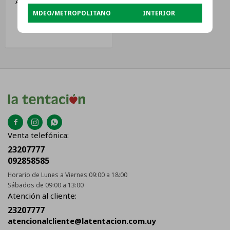
Aire Acondicionado James
18000 Btu Aam-18 Au-fc
MDEO/METROPOLITANO
INTERIOR
Color Blanco
USD
640



Venta telefónica:
23207777
092858585
Horario de Lunes a Viernes 09:00 a 18:00
Sábados de 09:00 a 13:00
Atención al cliente:
23207777
atencionalcliente@latentacion.com.uy