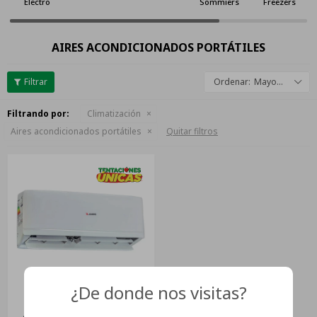
Electro
Sommiers
Freezers
AIRES ACONDICIONADOS PORTÁTILES
Mayor descuento
Filtrando por:
Climatización
Aires acondicionados portátiles
Quitar filtros
¿De donde nos visitas?