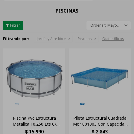
PISCINAS
Mayor descuento
Filtrando por:
Jardín y Aire libre
Piscinas
Quitar filtros
Piscina Pvc Estructura
Pileta Estructural Cuadrada
Metalica 10.250 Lts C/
Mor 001003 Con Capacidad
Bomba Y Filtro
De 1500 Litros 1.89x1.89 M
$
15.990
$
2.843