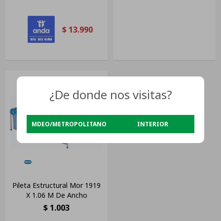
$
13.990
¿De donde nos visitas?
MDEO/METROPOLITANO
INTERIOR
Pileta Estructural Mor 1919
X 1.06 M De Ancho
$
1.003