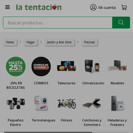

Home
Hogar
Jardín y Aire libre
Piscinas
-25% EN
COMBOS
Televisores
Climatización
Muebles
BICICLETAS
Pequeños
Termotanques
Fitness
Colchones y
Heladeras y
Electro
Sommiers
Freezers