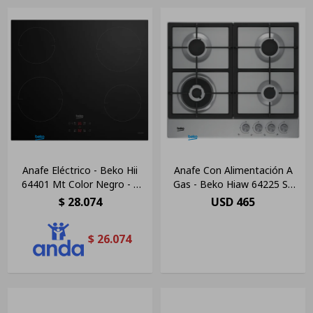
Anafe Eléctrico - Beko Hii
Anafe Con Alimentación A
64401 Mt Color Negro - 4
Gas - Beko Hiaw 64225 Sx
Hornallas
Color Acero Inoxidable - 4
$
28.074
USD
465
Hornallas
$
26.074