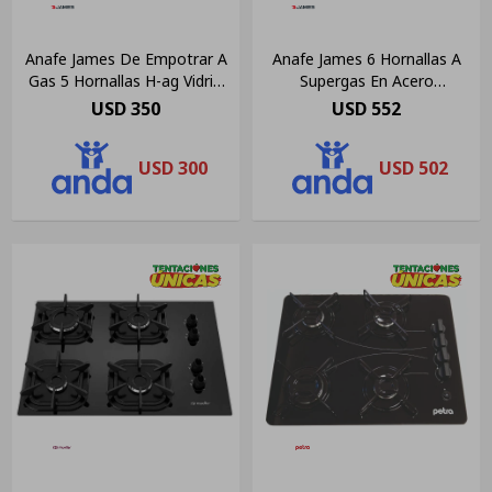
Anafe James De Empotrar A
Anafe James 6 Hornallas A
Gas 5 Hornallas H-ag Vidrio
Supergas En Acero
Negro
Inoxidable
USD
350
USD
552
USD
300
USD
502