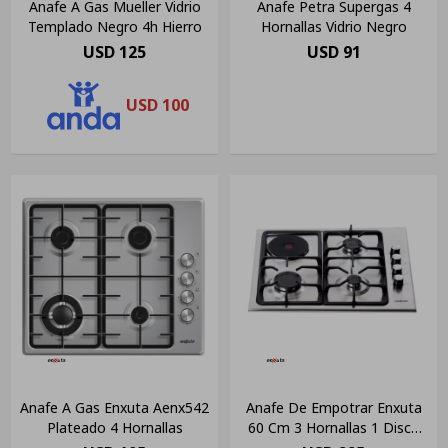
Anafe A Gas Mueller Vidrio
Anafe Petra Supergas 4
Templado Negro 4h Hierro
Hornallas Vidrio Negro
USD
125
USD
91
USD
100
Anafe A Gas Enxuta Aenx542
Anafe De Empotrar Enxuta
Plateado 4 Hornallas
60 Cm 3 Hornallas 1 Disco
Color Plateado