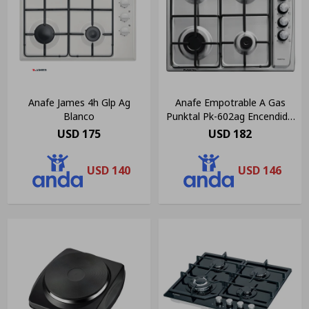
Anafe James 4h Glp Ag
Anafe Empotrable A Gas
Blanco
Punktal Pk-602ag Encendido
Elect. Color Plateado
USD
175
USD
182
USD
140
USD
146