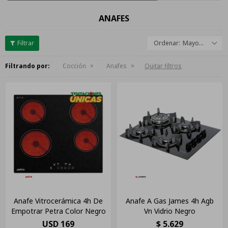
ANAFES
Mayor descuento
Filtrando por:
Cocción
Anafes
Quitar filtros
Anafe Vitrocerámica 4h De
Anafe A Gas James 4h Agb
Empotrar Petra Color Negro
Vn Vidrio Negro
USD
169
$
5.629