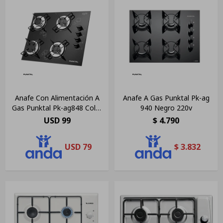
Anafe Con Alimentación A
Anafe A Gas Punktal Pk-ag
Gas Punktal Pk-ag848 Color
940 Negro 220v
Negro 4 Hornallas
USD
99
$
4.790
USD
79
$
3.832