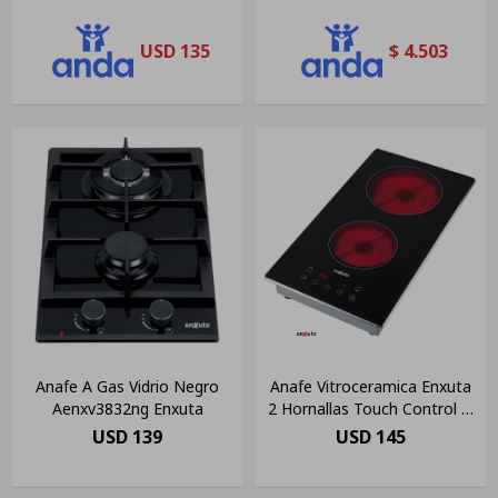
USD
135
$
4.503
Anafe A Gas Vidrio Negro
Anafe Vitroceramica Enxuta
Aenxv3832ng Enxuta
2 Hornallas Touch Control Js
Ltda Color Negro
USD
139
USD
145