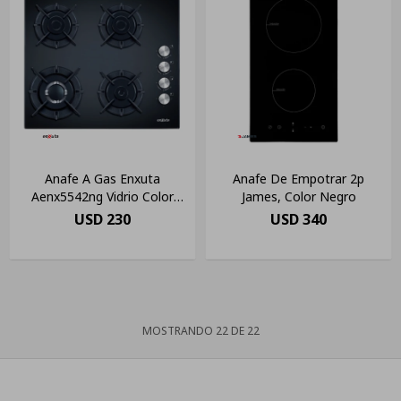
Anafe A Gas Enxuta
Anafe De Empotrar 2p
Aenx5542ng Vidrio Color
James, Color Negro
Negro Color Vidrio Negro
USD
230
USD
340
MOSTRANDO
22
DE
22