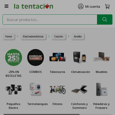

Home
Electrodomésticos
Cocción
Anafes
COMBOS
Televisores
Climatización
Muebles
Cocinas y
Hornos
Termotanques
Fitness
Colchones y
Heladeras y
Celulares
Sommiers
Freezers