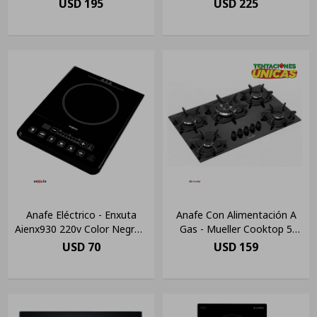
USD
195
USD
225
Anafe Eléctrico - Enxuta
Anafe Con Alimentación A
Aienx930 220v Color Negro -
Gas - Mueller Cooktop 5
1 Hornalla
Hornallas
USD
70
USD
159