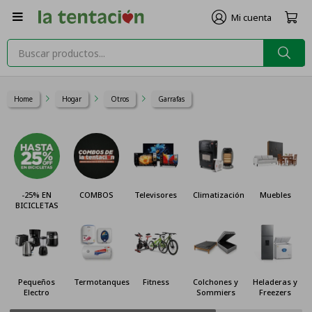

Home
Hogar
Otros
Garrafas
-25% EN
COMBOS
Televisores
Climatización
Muebles
BICICLETAS
Pequeños
Termotanques
Fitness
Colchones y
Heladeras y
Electro
Sommiers
Freezers