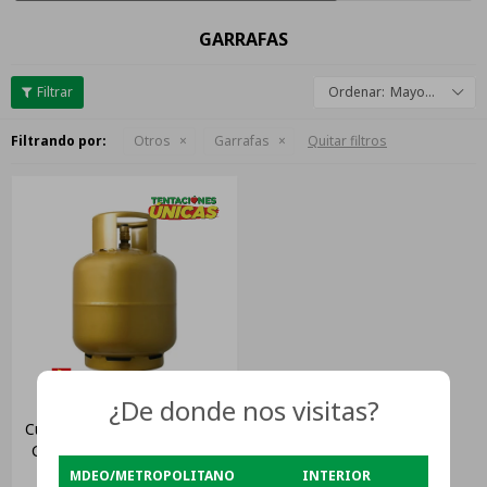
GARRAFAS
Mayor descuento
Filtrando por:
Otros
Garrafas
Quitar filtros
¿De donde nos visitas?
Cupón Canje Por Envase De
Garrafa Supergas De 13kg
MDEO/METROPOLITANO
INTERIOR
$
3.350