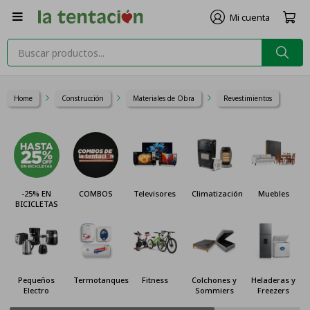

Home
Construcción
Materiales de Obra
Revestimientos
-25% EN
COMBOS
Televisores
Climatización
Muebles
BICICLETAS
Pequeños
Termotanques
Fitness
Colchones y
Heladeras y
Electro
Sommiers
Freezers