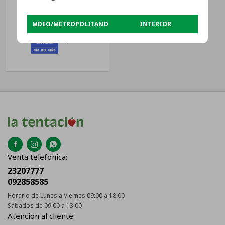
Pared Interior Gris
$
1.690
MDEO/METROPOLITANO
INTERIOR
$
1.268



Venta telefónica:
23207777
092858585
Horario de Lunes a Viernes 09:00 a 18:00
Sábados de 09:00 a 13:00
Atención al cliente: