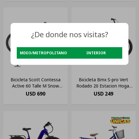
¿De donde nos visitas?
MDEO/METROPOLITANO
INTERIOR
Bicicleta Scott Contessa
Bicicleta Bmx S-pro Vert
Active 60 Talle M Snow
Rodado 20 Estacion Hogar
Aluminio Color Blanco
Color Azul/violeta
USD
690
USD
249