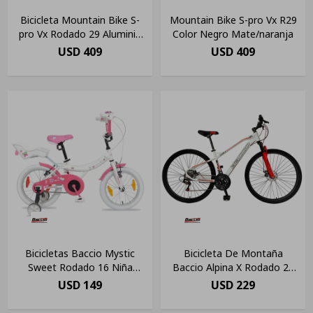
Bicicleta Mountain Bike S-
Mountain Bike S-pro Vx R29
pro Vx Rodado 29 Aluminio
Color Negro Mate/naranja
Suspensión Shimano
USD
409
USD
409
Bicicletas Baccio Mystic
Bicicleta De Montaña
Sweet Rodado 16 Niña
Baccio Alpina X Rodado 29
Blanca/ Rosa
Freno Disco
USD
149
USD
229
Blanca(pausado)