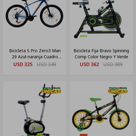
Bicicleta S Pro Zero3 Man
Bicicleta Fija Bravo Spinning
29 Azul-naranja Cuadro
Comp Color Negro Y Verde
Aluminio Color Azul/naranja
USD
325
USD
349
USD
362
USD
389
Tamaño Del Cuadro M