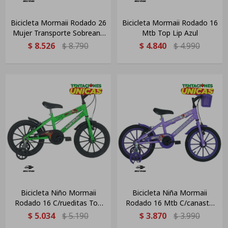
Bicicleta Mormaii Rodado 26
Bicicleta Mormaii Rodado 16
Mujer Transporte Sobreana
Mtb Top Lip Azul
Con Canasto Violeta
$
8.526
$
8.790
$
4.840
$
4.990
Bicicleta Niño Mormaii
Bicicleta Niña Mormaii
Rodado 16 C/rueditas Top
Rodado 16 Mtb C/canasto
Verde Kawasaki
Lila
$
5.034
$
5.190
$
3.870
$
3.990