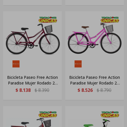
Bicicleta Paseo Free Action
Bicicleta Paseo Free Action
Paradise Mujer Rodado 26
Paradise Mujer Rodado 26
Rojo 21 "
Rosa 21 "
$
8.138
$
8.390
$
8.526
$
8.790