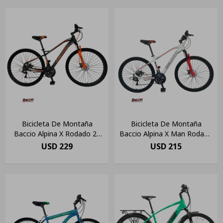
Bicicleta De Montaña
Bicicleta De Montaña
Baccio Alpina X Rodado 29
Baccio Alpina X Man Rodado
Freno Disco Negra/naranja
27.5 Color White
USD
229
USD
215