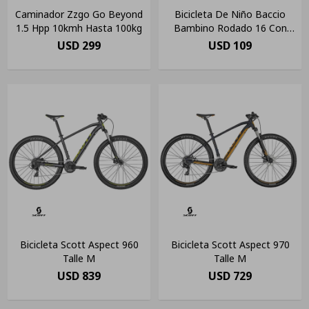
Caminador Zzgo Go Beyond
Bicicleta De Niño Baccio
1.5 Hpp 10kmh Hasta 100kg
Bambino Rodado 16 Con
Rueditas Negra/roja
USD
299
USD
109
Bicicleta Scott Aspect 960
Bicicleta Scott Aspect 970
Talle M
Talle M
USD
839
USD
729