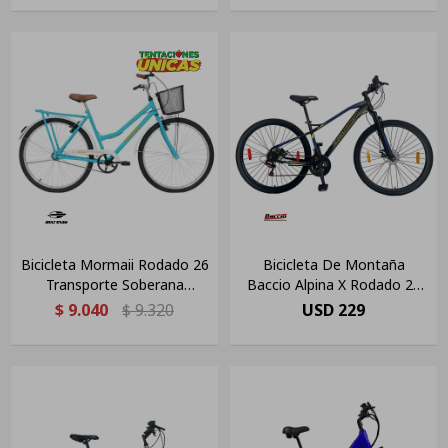
Bicicleta Mormaii Rodado 26
Bicicleta De Montaña
Transporte Soberana
Baccio Alpina X Rodado 29
C/canasto Verde Tiffany
Freno Disco Negra Y Verde
$
9.040
$
9.320
USD
229