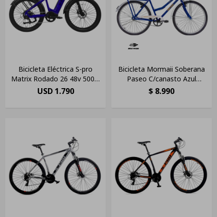
Bicicleta Eléctrica S-pro
Bicicleta Mormaii Soberana
Matrix Rodado 26 48v 500w
Paseo C/canasto Azul
Azul
Alanya Azul 21 "
USD
1.790
$
8.990