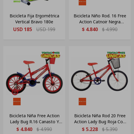
Bicicleta Fija Ergométrica
Bicicleta Niño Rod. 16 Free
Vertical Bravo 180e
Action Catnoir Negra
C/rueditas Negro 11
USD
185
USD
199
$
4.840
$
4.990
Bicicleta Niña Free Action
Bicicleta Niña Rod 20 Free
Lady Bug R.16 Canasto Y
Action Lady Bug Roja Con
Rueditas Rojo 11 "
Canasto Rojo 11
$
4.840
$
4.990
$
5.228
$
5.390