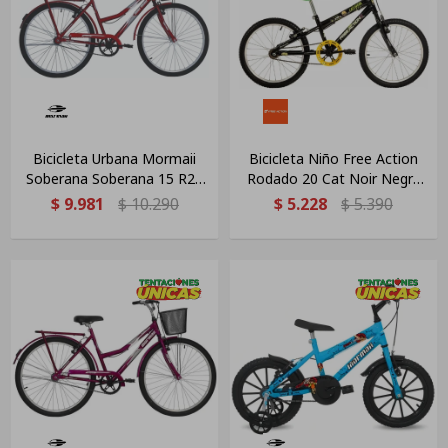
Bicicleta Urbana Mormaii
Bicicleta Niño Free Action
Soberana Soberana 15 R26
Rodado 20 Cat Noir Negra
Para Mujer, Tamaño 26
Negro 11 "
$
9.981
$
10.290
$
5.228
$
5.390
Pulgadas