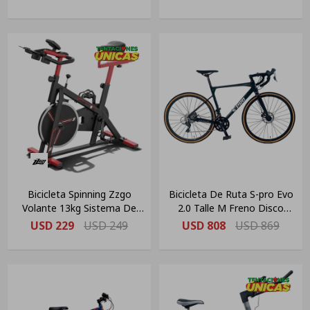
Bicicleta Spinning Zzgo
Bicicleta De Ruta S-pro Evo
Volante 13kg Sistema De
2.0 Talle M Freno Disco
Correa
Color Gris
USD
229
USD
249
USD
808
USD
869