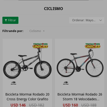
CICLISMO
Mayor descuento
Filtrando por:
Ciclismo
Bicicleta Mormai Rodado 20
Bicicleta Mormaii Rodado 26
Cross Energy Color Grafito
Storm 18 Velocidades
Grafito
USD
146
USD
182
USD
160
USD
188