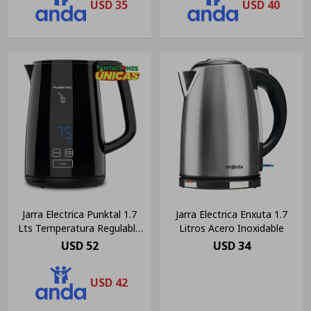
USD
35
USD
40
Jarra Electrica Punktal 1.7
Jarra Electrica Enxuta 1.7
Lts Temperatura Regulable
Litros Acero Inoxidable
Pk655jd
USD
52
USD
34
USD
42