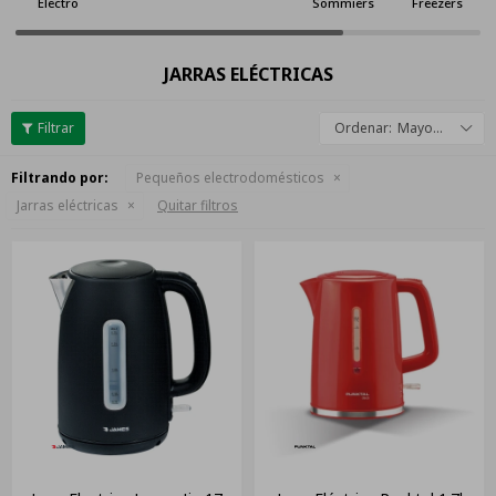
Electro
Sommiers
Freezers
JARRAS ELÉCTRICAS
Mayor descuento
Filtrando por:
Pequeños electrodomésticos
Jarras eléctricas
Quitar filtros