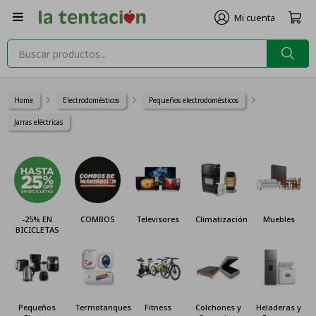

Home
Electrodomésticos
Pequeños electrodomésticos
Jarras eléctricas
-25% EN
COMBOS
Televisores
Climatización
Muebles
BICICLETAS
Pequeños
Termotanques
Fitness
Colchones y
Heladeras y