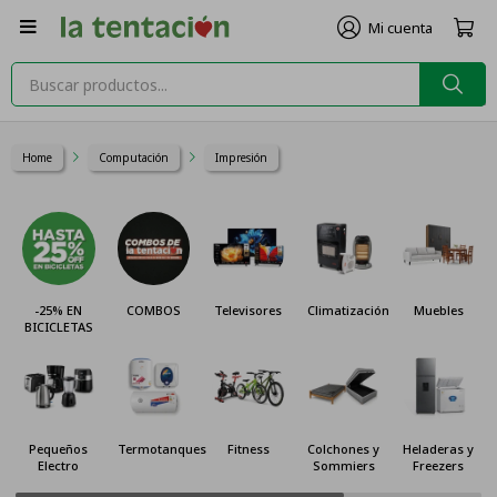

Home
Computación
Impresión
-25% EN
COMBOS
Televisores
Climatización
Muebles
BICICLETAS
Pequeños
Termotanques
Fitness
Colchones y
Heladeras y
Electro
Sommiers
Freezers