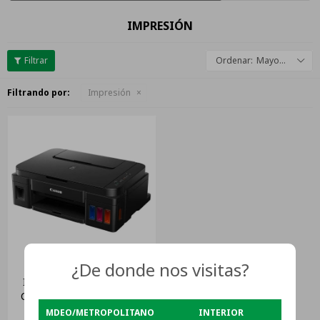
IMPRESIÓN
Mayor descuento
Filtrando por:
Impresión
¿De donde nos visitas?
Impresora Multifunción A
Color Canon Pixma G3110
Con Wifi
MDEO/METROPOLITANO
INTERIOR
USD
250