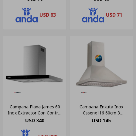
USD
63
USD
71
Campana Plana James 60
Campana Enxuta Inox
Inox Extractor Con Control
Cssenx116 60cm 3
Touch
Velocidades
USD
340
USD
145