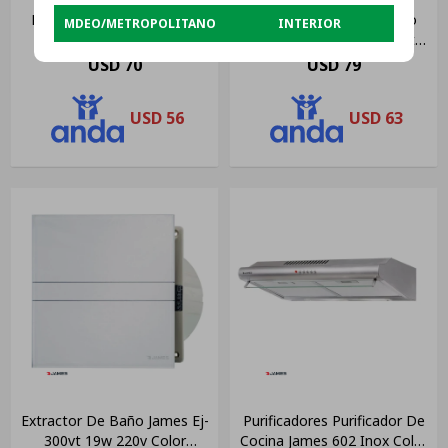
Extractor James De Baño
Extractor James De Baño
MDEO/METROPOLITANO
INTERIOR
Frente De Vidrio Ej 100vt
Frente De Vidrio Ej 200vt
100mm Color Blanco
Color Blanco
USD
70
USD
79
USD
56
USD
63
Extractor De Baño James Ej-
Purificadores Purificador De
300vt 19w 220v Color
Cocina James 602 Inox Color