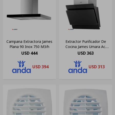
Campana Extractora James
Extractor Purificador De
Plana 90 Inox 750 M3/h
Cocina James Umara Ac.
Inox. De Pared 60cm X 47cm
USD
444
USD
363
X 36.5cm Negro
USD
394
USD
313