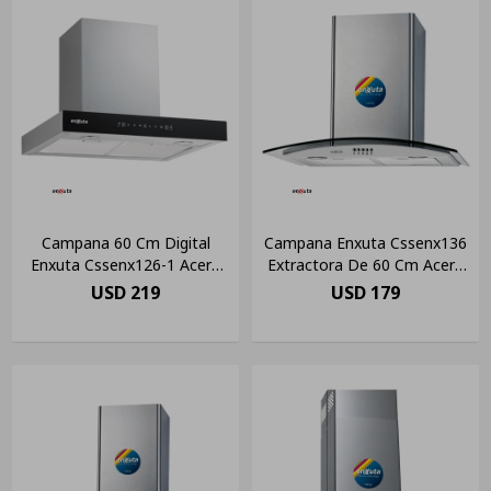
Campana 60 Cm Digital
Campana Enxuta Cssenx136
Enxuta Cssenx126-1 Acero
Extractora De 60 Cm Acero
Inoxidable
Inoxidable
USD
219
USD
179