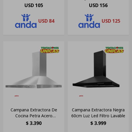
Blanco
Gris
USD
105
USD
156
USD
84
USD
125
Campana Extractora De
Campana Extractora Negra
Cocina Petra Acero
60cm Luz Led Filtro Lavable
Inoxidable Piramidal Ac.
$
3.390
$
3.999
Inox. De Pared