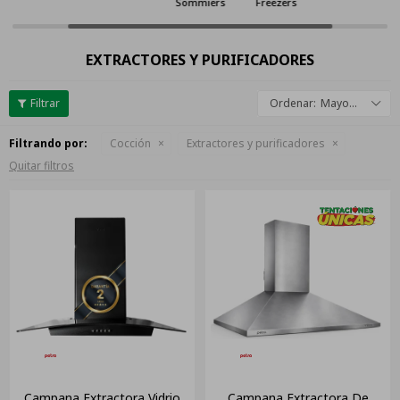
Sommiers
Freezers
EXTRACTORES Y PURIFICADORES
Mayor descuento
Filtrando por:
Cocción
Extractores y purificadores
Quitar filtros
Campana Extractora Vidrio
Campana Extractora De