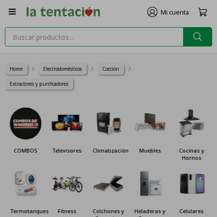

Home
Electrodomésticos
Cocción
Extractores y purificadores
COMBOS
Televisores
Climatización
Muebles
Cocinas y
Hornos
Termotanques
Fitness
Colchones y
Heladeras y
Celulares