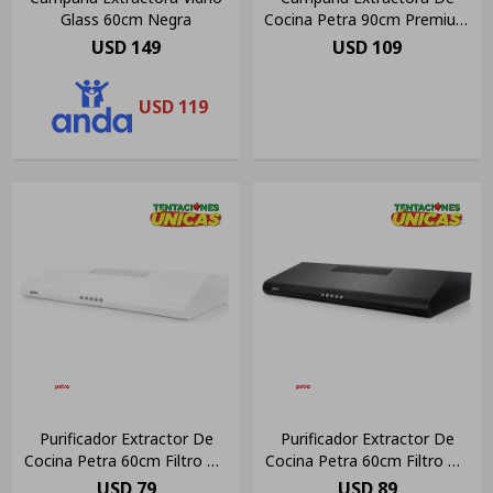
Glass 60cm Negra
Cocina Petra 90cm Premium
C/kit Instal Inox
USD
149
USD
109
USD
119
Purificador Extractor De
Purificador Extractor De
Cocina Petra 60cm Filtro De
Cocina Petra 60cm Filtro De
Carbón Blanco
Carbón Negro
USD
79
USD
89