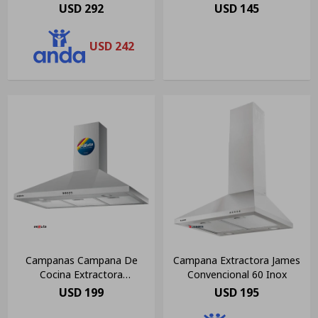
- Ltc
Cssenxe952
USD
292
USD
145
USD
242
Campanas Campana De
Campana Extractora James
Cocina Extractora
Convencional 60 Inox
Cssenx119 Enxuta Color Gris
USD
199
USD
195