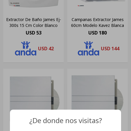
Extractor De Baño James Ej-
Campanas Extractor James
300s 15 Cm Color Blanco
60cm Modelo Kavez Blanca
USD
53
USD
180
USD
42
USD
144
¿De donde nos visitas?