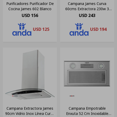
Purificadores Purificador De
Campana James Curva
Cocina James 602 Blanco
60cms Extractora 230w 3
Velocidades Color Gris
USD
156
USD
243
USD
125
USD
194
Campana Extractora James
Campana Empotrable
90cm Vidrio Inox Línea Curva
Enxuta 52 Cm Inoxidable