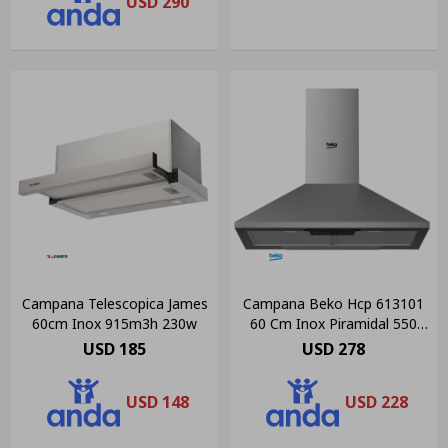
USD
290
Campana Telescopica James
Campana Beko Hcp 613101
60cm Inox 915m3h 230w
60 Cm Inox Piramidal 550
M3/h
USD
185
USD
278
USD
148
USD
228