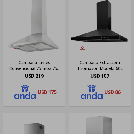
Campana James
Campana Extractora
Convencional 75 Inox 750
Thompson Modelo 60t
M3/h Color Gris
Negra
USD
219
USD
107
USD
175
USD
86