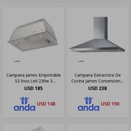
Campana James Empotrable
Campana Extractora De
52 Inox Led 230w 3
Cocina James Convencional
Velocidades
90 Inox Color Gris
USD
185
USD
238
USD
148
USD
190