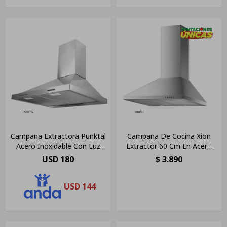
Campana Extractora Punktal
Campana De Cocina Xion
Acero Inoxidable Con Luz
Extractor 60 Cm En Acero
Led
Inox
USD
180
$
3.890
USD
144