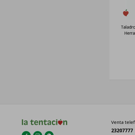
Taladr
Herra
Venta telef
23207777