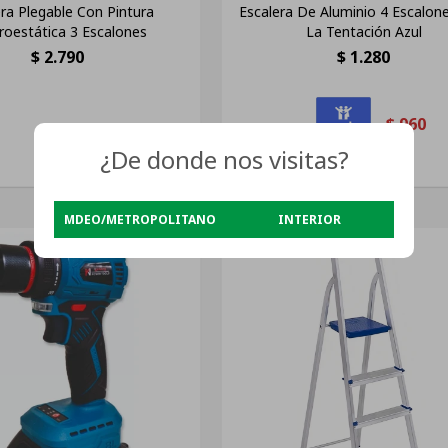
era Plegable Con Pintura
Escalera De Aluminio 4 Escalon
troestática 3 Escalones
La Tentación Azul
$
2.790
$
1.280
$
960
¿De donde nos visitas?
MDEO/METROPOLITANO
INTERIOR