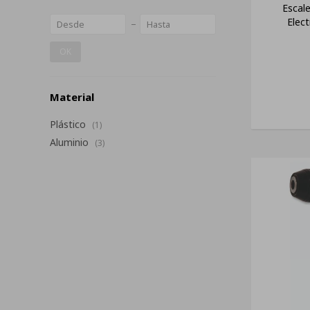
Escal
Elec
OK
Material
Plástico
(1)
Aluminio
(3)