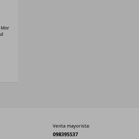
s Mor
ul
Venta mayorista:
098395537