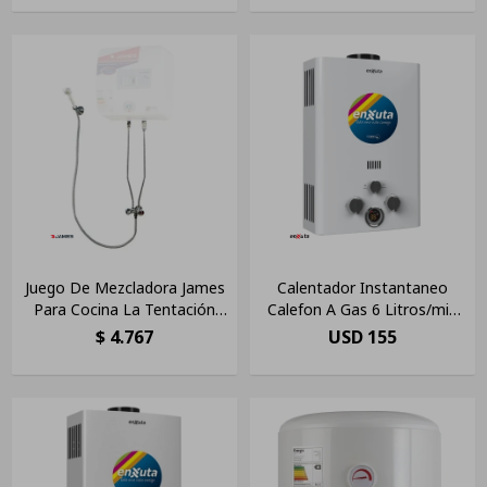
Juego De Mezcladora James
Calentador Instantaneo
Para Cocina La Tentación
Calefon A Gas 6 Litros/min
Color Plateado
Enxuta
$
4.767
USD
155