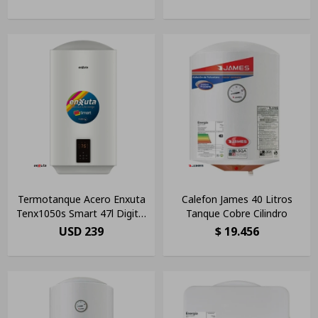
Blanco(pausado)
Termotanque Acero Enxuta
Calefon James 40 Litros
Tenx1050s Smart 47l Digital
Tanque Cobre Cilindro
Ltc
USD
239
$
19.456