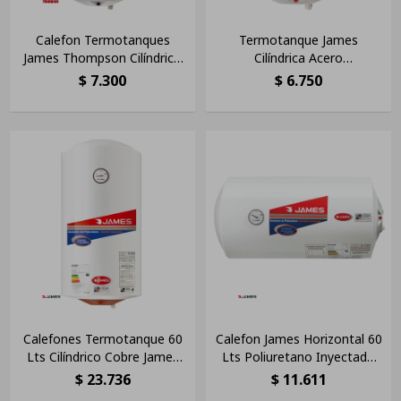
Calefon Termotanques
Termotanque James
James Thompson Cilíndrico
Cilíndrica Acero
60 Lts Acero
Convencional 30 L Blanco
$
7.300
$
6.750
Calefones Termotanque 60
Calefon James Horizontal 60
Lts Cilíndrico Cobre James
Lts Poliuretano Inyectado
Blanco
Color Blanco
$
23.736
$
11.611