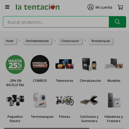

Home
Electrodomésticos
Climatización
Termotanques
COMBOS
Televisores
Climatización
Muebles
Cocinas y
Hornos
Termotanques
Fitness
Colchones y
Heladeras y
Celulares
Sommiers
Freezers