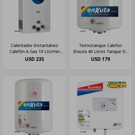
Calentador Instantáneo
Termotanque Calefon
Calefón A Gas 10 Lts/min
Enxuta 40 Litros Tanque De
Enxuta
Acero Color
USD
235
USD
179
Blanco(pausado)