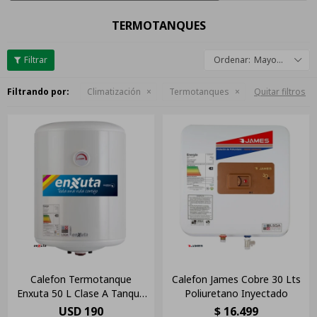
TERMOTANQUES
Mayor descuento
Filtrando por:
Climatización
Termotanques
Quitar filtros
Calefon Termotanque
Calefon James Cobre 30 Lts
Enxuta 50 L Clase A Tanque
Poliuretano Inyectado
De Acero Tenx2150
USD
190
$
16.499