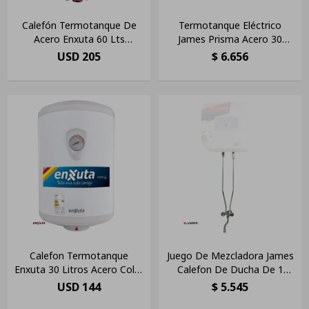
Calefón Termotanque De
Termotanque Eléctrico
Acero Enxuta 60 Lts
James Prisma Acero 30
Tenx2160 Color Blanco
Litros Color Blanco
USD
205
$
6.656
Calefon Termotanque
Juego De Mezcladora James
Enxuta 30 Litros Acero Color
Calefon De Ducha De 1
Blanco
Cañeria Dimm 20 L
USD
144
$
5.545