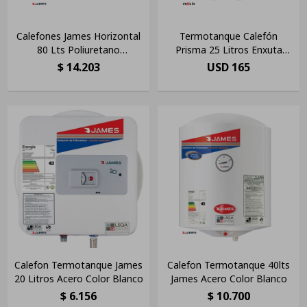
Calefones James Horizontal
Termotanque Calefón
80 Lts Poliuretano
Prisma 25 Litros Enxuta
Inyectado
Tanque Acero Amv Color
$
14.203
USD
165
Blanco
Calefon Termotanque James
Calefon Termotanque 40lts
20 Litros Acero Color Blanco
James Acero Color Blanco
$
6.156
$
10.700