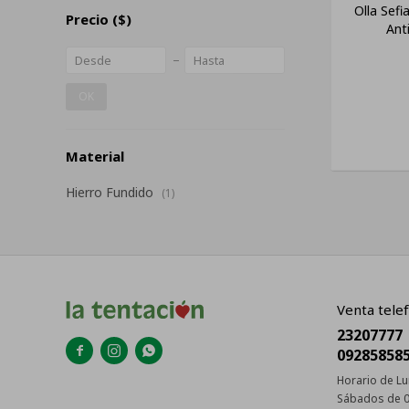
Olla Sef
Precio
($)
Ant
OK
Material
Hierro Fundido
(1)
Venta telef
23207777



09285858
Horario de Lu
Sábados de 0