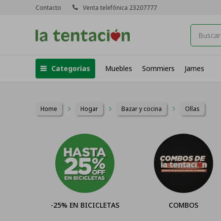
Contacto
Venta telefónica 23207777
Categorias
Muebles
Sommiers
James
Home
Hogar
Bazar y cocina
Ollas
-25% EN BICICLETAS
COMBOS