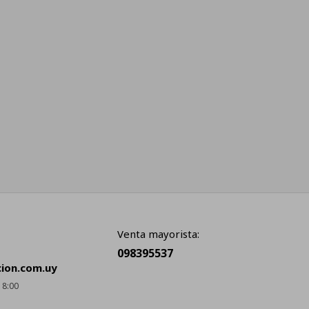
Venta mayorista:
098395537
cion.com.uy
18:00