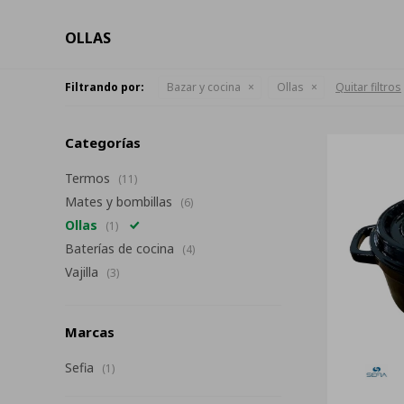
OLLAS
Filtrando por:
Bazar y cocina
Ollas
Quitar filtros
Categorías
Termos
(11)
Mates y bombillas
(6)
Ollas
(1)
Baterías de cocina
(4)
Vajilla
(3)
Marcas
Sefia
(1)