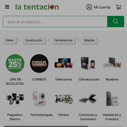

Home
Construcción
Herramientas
Taladros
-25% EN
COMBOS
Televisores
Climatización
Muebles
BICICLETAS
Pequeños
Termotanques
Fitness
Colchones y
Heladeras y
Electro
Sommiers
Freezers