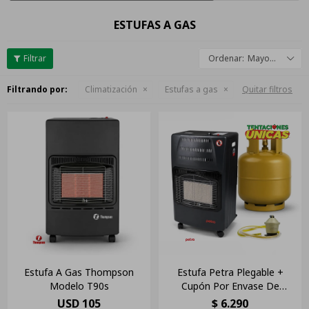
ESTUFAS A GAS
Mayor descuento
Filtrando por:
Climatización
Estufas a gas
Quitar filtros
Estufa A Gas Thompson
Estufa Petra Plegable +
Modelo T90s
Cupón Por Envase De
Garrafa De 13kg
USD
105
$
6.290