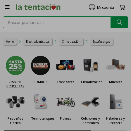

Home
Electrodomésticos
Climatización
Estufas a gas
-25% EN
COMBOS
Televisores
Climatización
Muebles
BICICLETAS
Pequeños
Termotanques
Fitness
Colchones y
Heladeras y
Electro
Sommiers
Freezers