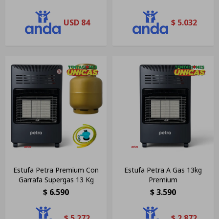
USD
84
$
5.032
Estufa Petra Premium Con
Estufa Petra A Gas 13kg
Garrafa Supergas 13 Kg
Premium
$
6.590
$
3.590
$
5.272
$
2.872