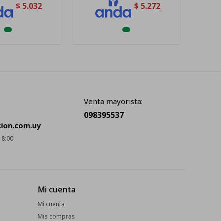
$
5.032
$
5.272
Venta mayorista:
098395537
cion.com.uy
18:00
Mi cuenta
Mi cuenta
Mis compras