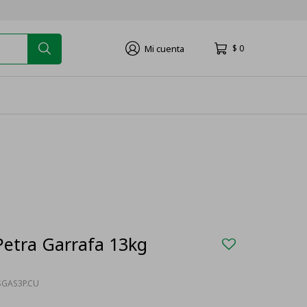
$
0
Petra Garrafa 13kg
SGAS3P.CU