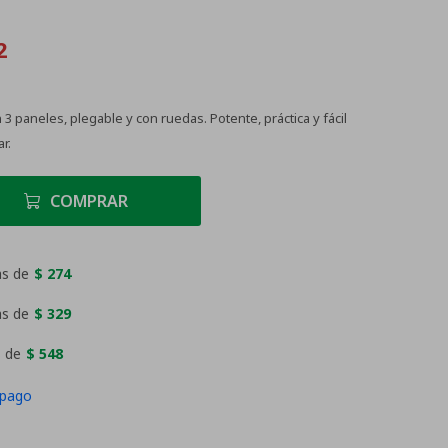
2
 3 paneles, plegable y con ruedas. Potente, práctica y fácil
r.
COMPRAR
as de
$ 274
as de
$ 329
 de
$ 548
 pago