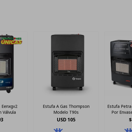
a Eenxgv2
Estufa A Gas Thompson
Estufa Petra
 Válvula
Modelo T90s
Por Envas
93
USD
105
$