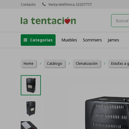
Contacto
Venta telefónica 23207777
Categorias
Muebles
Sommiers
James
Home
Catálogo
Climatización
Estufas a 