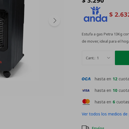
$
3.290
$
2.63
Estufa a gas Petra 13Kg con
de mover, ideal para el hoga
1
hasta en
12
cuot
hasta en
10
cuot
hasta en
6
cuotas
Ver todos los medios de
Envíos