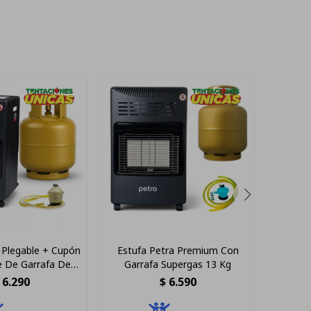
 Plegable + Cupón
Estufa Petra Premium Con
Estufa 
e De Garrafa De
Garrafa Supergas 13 Kg
Manguer
13kg
6.290
$
6.590