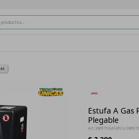
gas
Estufa A Gas 
Plegable
38PETSGAS3P.CU-38PET