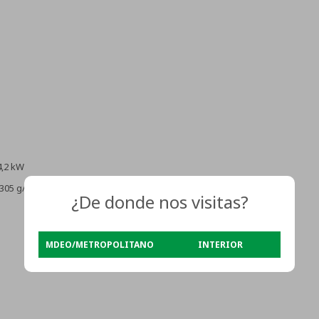
4,2 kW
305 g/h
¿De donde nos visitas?
MDEO/METROPOLITANO
INTERIOR