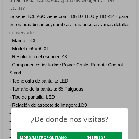
Smart Tv 65 TCL 65V6C QLED 4K Google TV HDR
DOLBY
La serie TCL V6C viene con HDR10, HLG y HDR14+ para
brillos más brillantes, sombras más oscuras y más detalles
conservados.
- Marca: TCL
- Modelo: 65V6CX1
- Resolución del escáner: 4K
- Componentes incluidos: Power Cable, Remote Control,
Stand
- Tecnología de pantalla: LED
- Tamaño de la pantalla: 65 Pulgadas
- Tipo de pantalla: LED
- Relación de aspecto de imagen: 16:9
- Tasa de contraste de imagen: Alto
¿De donde nos visitas?
- Relación de aspecto: 1.65:1
- Resolución máxima: 3840x2160 Píxeles
MDEO/METROPOLITANO
INTERIOR
- Entrada de audio: HDMI