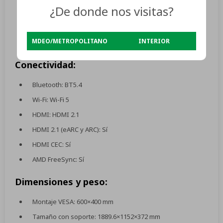
¿De donde nos visitas?
Game Master: Sí
Miracast (pantalla inalámbrica): Sí
MDEO/METROPOLITANO
INTERIOR
Ajustes rápidos: Sí
Conectividad:
Bluetooth: BT5.4
Wi-Fi: Wi-Fi 5
HDMI: HDMI 2.1
HDMI 2.1 (eARC y ARC): Sí
HDMI CEC: Sí
AMD FreeSync: Sí
Dimensiones y peso:
Montaje VESA: 600×400 mm
Tamaño con soporte: 1889.6×1152×372 mm