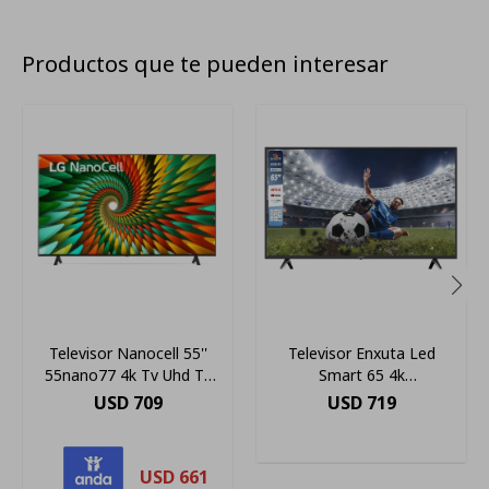
Productos que te pueden interesar
Televisor Nanocell 55''
Televisor Enxuta Led
55nano77 4k Tv Uhd Tv
Smart 65 4k
Smart Tv
Ledenx1265sdf4kl
USD
709
USD
719
USD
661