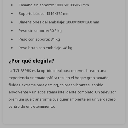
Tamaño sin soporte: 1889.6×1086×63 mm
Soporte básico: 1516×372 mm
Dimensiones del embalaje: 2060×190×1260 mm
Peso sin soporte: 30,3 kg
Peso con soporte: 31 kg
Peso bruto con embalaje: 48 kg
¿Por qué elegirla?
La TCL 85P8K es la opción ideal para quienes buscan una
experiencia cinematográfica real en el hogar: gran tamaño,
fluidez extrema para gaming, colores vibrantes, sonido
envolvente y un ecosistema inteligente completo. Un televisor
premium que transforma cualquier ambiente en un verdadero
centro de entretenimiento.