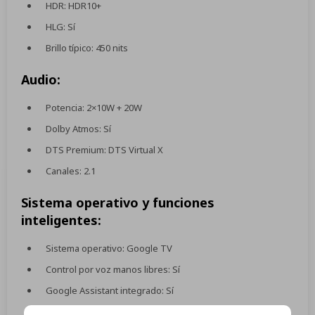
HDR: HDR10+
HLG: Sí
Brillo típico: 450 nits
Audio:
Potencia: 2×10W + 20W
Dolby Atmos: Sí
DTS Premium: DTS Virtual X
Canales: 2.1
Sistema operativo y funciones
inteligentes:
Sistema operativo: Google TV
Control por voz manos libres: Sí
Google Assistant integrado: Sí
IMAX Enhanced: No