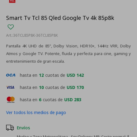
Smart Tv Tcl 85 Qled Google Tv 4k 85p8k
36TCL85P8K-36TCL85P8K
Pantalla 4K UHD de 85”, Dolby Vision, HDR10+, 144Hz VRR, Dolby
Atmos y Google TV. Potente, fluida y perfecta para cine, gaming y
entretenimiento de gran escala.
hasta en
12
cuotas de
USD 142
hasta en
10
cuotas de
USD 170
hasta en
6
cuotas de
USD 283
Ver todos los medios de pago
Envíos
Mvdeo y Zona Metropolitana - Soy Delivery_MP:
Costo normal: $