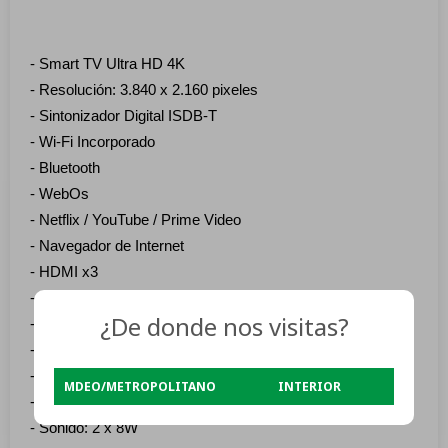
- Smart TV Ultra HD 4K
- Resolución: 3.840 x 2.160 pixeles
- Sintonizador Digital ISDB-T
- Wi-Fi Incorporado
- Bluetooth
- WebOs
- Netflix / YouTube / Prime Video
- Navegador de Internet
- HDMI x3
- USB 2.0 x2
¿De donde nos visitas?
- HDR
- Procesador: CA55 Quad core 1.1GHz
- Ram: 1,5 Gb / Flash: 8 Gb
MDEO/METROPOLITANO
INTERIOR
- Modo surround
- Sonido: 2 x 8W