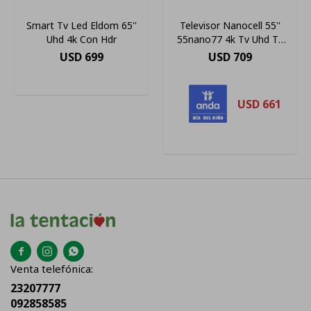
Smart Tv Led Eldom 65''
Televisor Nanocell 55''
Uhd 4k Con Hdr
55nano77 4k Tv Uhd Tv
Smart Tv
USD
699
USD
709
USD
661



Venta telefónica:
23207777
092858585