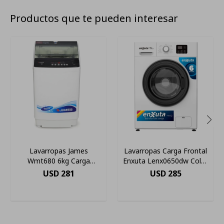
Productos que te pueden interesar
Lavarropas James
Lavarropas Carga Frontal
Wmt680 6kg Carga
Enxuta Lenx0650dw Color
Superior Dis Oficial James
Blanco
USD
281
USD
285