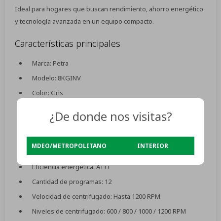
Ideal para hogares que buscan rendimiento, ahorro energético
y tecnología avanzada en un equipo compacto.
Características principales
Marca: Petra
Modelo: 8KGINV
Color: Gris
Tipo de carga: Frontal
¿De donde nos visitas?
Capacidad: 8 kg
Tipo: Automático
MDEO/METROPOLITANO
INTERIOR
Motor: BLDC Inverter
Eficiencia energética: A+++
Cantidad de programas: 12
Velocidad de centrifugado: Hasta 1200 RPM
Niveles de centrifugado: 600 / 800 / 1000 / 1200 RPM