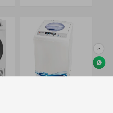
 Bomba
Lavarropas Automático James Hasta
Blanco
10.5kg 220v Color Blanco
USD
437