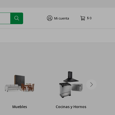
$
0
Cocinas y Hornos
Lavado
P