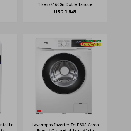
Tlsenx21660n Doble Tanque
USD
1.649
ntal Lr
Lavarropas Inverter Tcl P608 Carga
Ltc
Frontal Capacidad 8kg - White