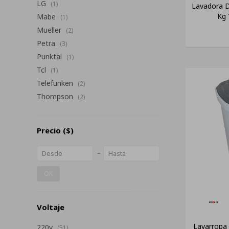
LG
(1)
Lavadora D
Kg 
Mabe
(1)
Mueller
(2)
Petra
(3)
Punktal
(1)
Tcl
(1)
Telefunken
(2)
Thompson
(2)
Precio
($)
OK
Voltaje
Lavarropa 
220v
(51)