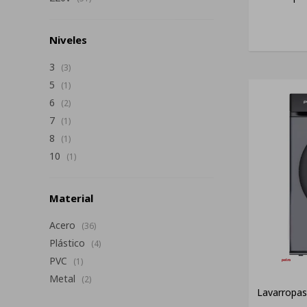
Niveles
3
(3)
5
(1)
6
(2)
7
(1)
8
(1)
10
(1)
Material
Acero
(36)
Plástico
(4)
PVC
(1)
Metal
(2)
Lavarropas 