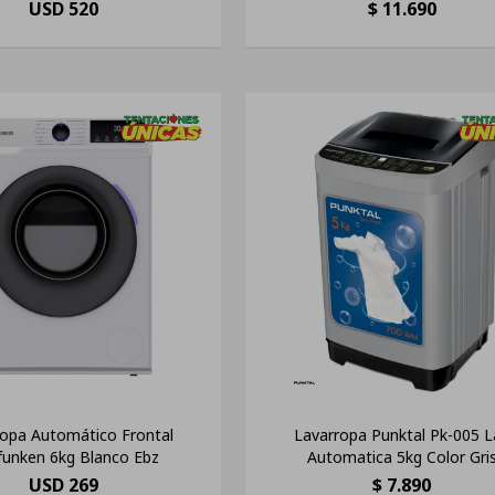
USD
520
$
11.690
ropa Automático Frontal
Lavarropa Punktal Pk-005 L
funken 6kg Blanco Ebz
Automatica 5kg Color Gri
USD
269
$
7.890