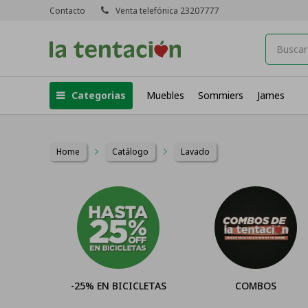
Contacto
Venta telefónica 23207777
Categorias
Muebles
Sommiers
James
Home
Catálogo
Lavado
ICICLETAS
COMBOS
Televisores