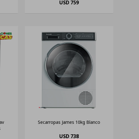
USD
759
av
Secarropas James 10kg Blanco
s
USD
738