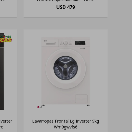
USD
479
verter
Lavarropas Frontal Lg Inverter 9kg
ro
Wm9gwvfs6