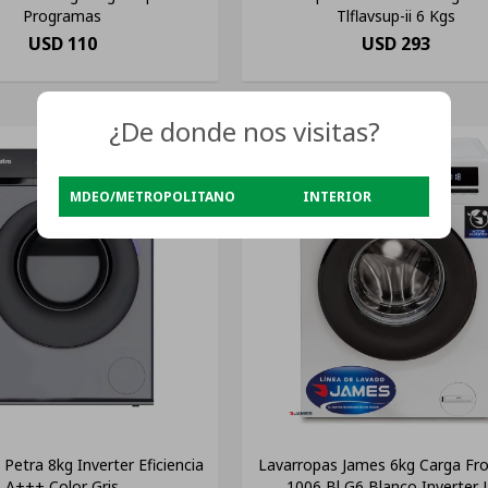
Programas
Tlflavsup-ii 6 Kgs
USD
110
USD
293
¿De donde nos visitas?
MDEO/METROPOLITANO
INTERIOR
Petra 8kg Inverter Eficiencia
Lavarropas James 6kg Carga Fro
A+++ Color Gris
1006 Bl G6 Blanco Inverter 