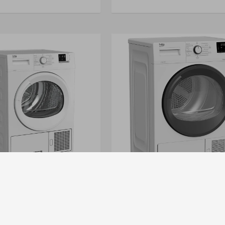
 Beko Por Condensación 8kg
Secarropas Beko Dhs 8413ga1
ua 8112 Febo Color Blanco
De Calor, Eficiencia A++ Color 
USD
789
USD
1.145