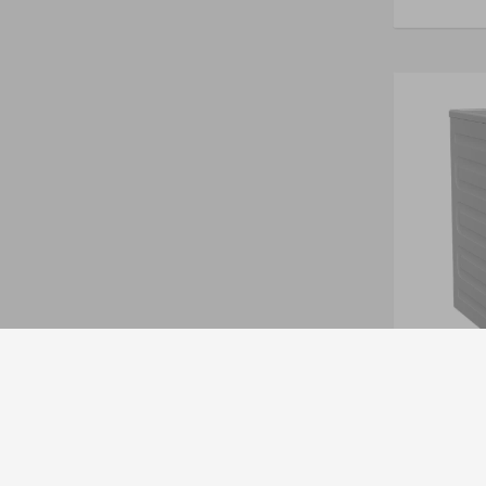
Secarropas
Tambor D