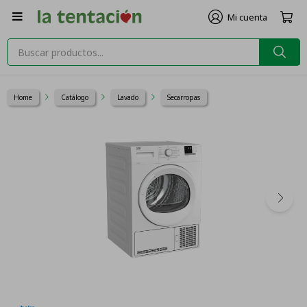

Home
Catálogo
Lavado
Secarropas