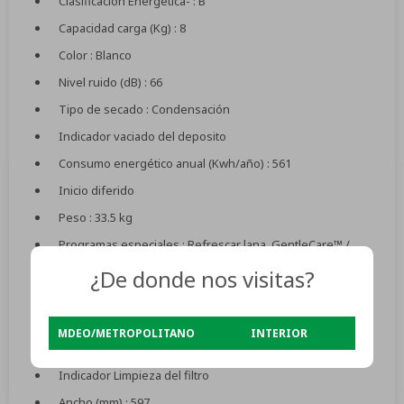
Clasificación Energética- : B
Capacidad carga (Kg) : 8
Color : Blanco
Nivel ruido (dB) : 66
Tipo de secado : Condensación
Indicador vaciado del deposito
Consumo energético anual (Kwh/año) : 561
Inicio diferido
Peso : 33.5 kg
Programas especiales : Refrescar lana, GentleCare™ /
Camisas, Jeans, Sport+, Hygiene+, Súper corto 14 ´
¿De donde nos visitas?
Aquawave!
Pantalla/Display
MDEO/METROPOLITANO
INTERIOR
Bloqueo para niños
Indicador Limpieza del filtro
Ancho (mm) : 597