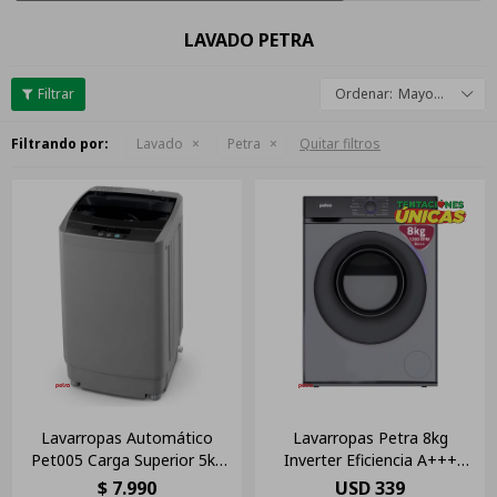
LAVADO PETRA
Mayor descuento
Filtrando por:
Lavado
Petra
Quitar filtros
Lavarropas Automático
Lavarropas Petra 8kg
Pet005 Carga Superior 5kg
Inverter Eficiencia A+++
Color Gris
Color Gris
$
7.990
USD
339