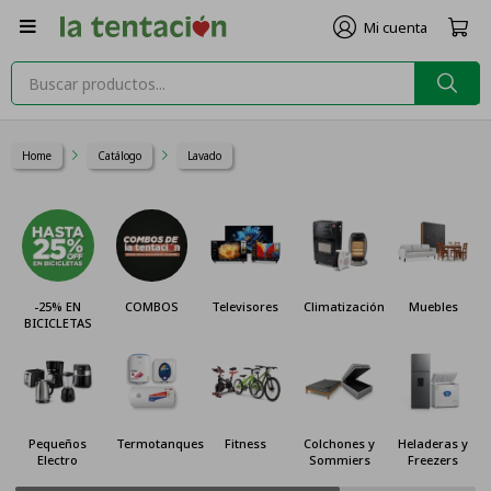

Home
Catálogo
Lavado
-25% EN
COMBOS
Televisores
Climatización
Muebles
BICICLETAS
Pequeños
Termotanques
Fitness
Colchones y
Heladeras y
Electro
Sommiers
Freezers