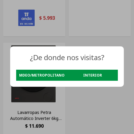
$
5.993
¿De donde nos visitas?
MDEO/METROPOLITANO
INTERIOR
Lavarropas Petra
Automático Inverter 6kg
Silver Frontal Gris Oscuro
$
11.690