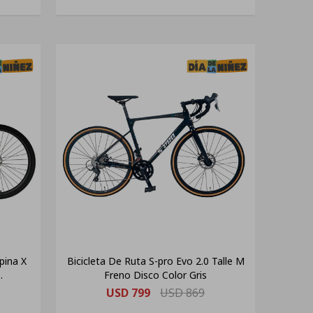
pina X
Bicicleta De Ruta S-pro Evo 2.0 Talle M
Freno Disco Color Gris
USD
799
USD
869