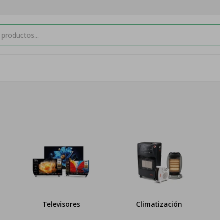
res
Climatización
Muebles