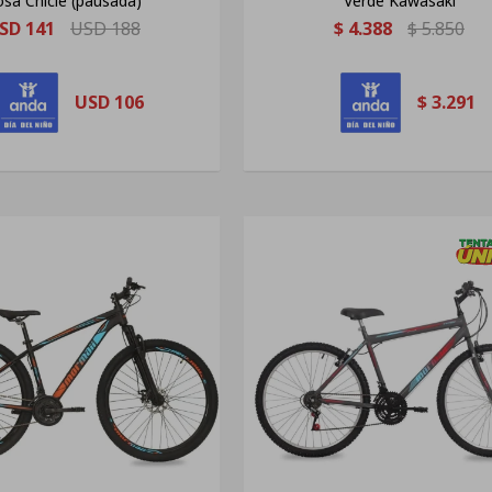
sa Chicle (pausada)
Verde Kawasaki
SD
141
USD
188
$
4.388
$
5.850
USD
106
$
3.291