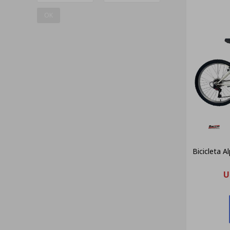
OK
Bicicleta 
U