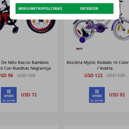
MDEO/METROPOLITANO
INTERIOR
ta De Niño Baccio Bambino
Bicicleta Mystic Rodado 16 Colo
6 Con Rueditas Negra/roja
/ Violeta
USD
96
USD
109
USD
122
USD
139
USD
72
USD
92