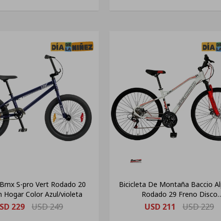
a Bmx S-pro Vert Rodado 20
Bicicleta De Montaña Baccio Al
n Hogar Color Azul/violeta
Rodado 29 Freno Disco
Blanca(pausado)
SD
229
USD
249
USD
211
USD
229