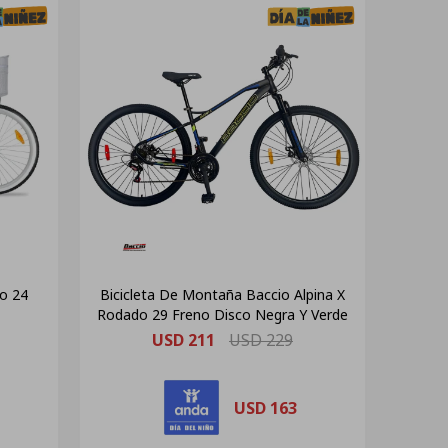
do 24
Bicicleta De Montaña Baccio Alpina X
Rodado 29 Freno Disco Negra Y Verde
USD
211
USD
229
USD
163