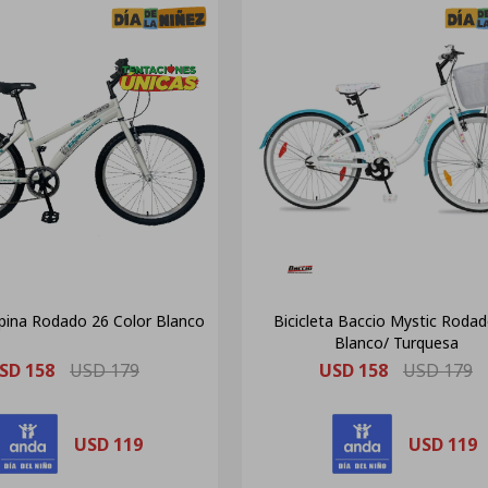
Alpina Rodado 26 Color Blanco
Bicicleta Baccio Mystic Roda
Blanco/ Turquesa
SD
158
USD
179
USD
158
USD
179
USD
119
USD
119