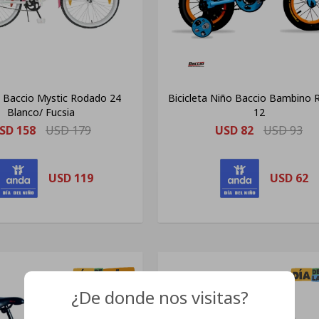
a Baccio Mystic Rodado 24
Bicicleta Niño Baccio Bambino
Blanco/ Fucsia
12
SD
158
USD
179
USD
82
USD
93
USD
119
USD
62
¿De donde nos visitas?