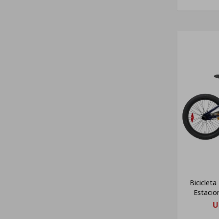
Biciclet
Estacio
U