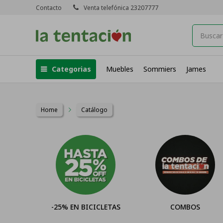
Contacto
Venta telefónica 23207777
Categorias
Muebles
Sommiers
James
Home
Catálogo
EN BICICLETAS
COMBOS
Televiso