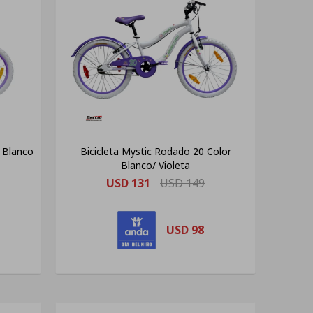
r Blanco
Bicicleta Mystic Rodado 20 Color
Blanco/ Violeta
USD
131
USD
149
USD
98