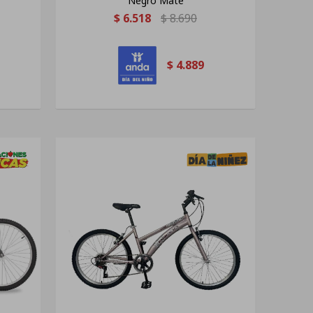
Negro Mate
$
6.518
$
8.690
$
4.889