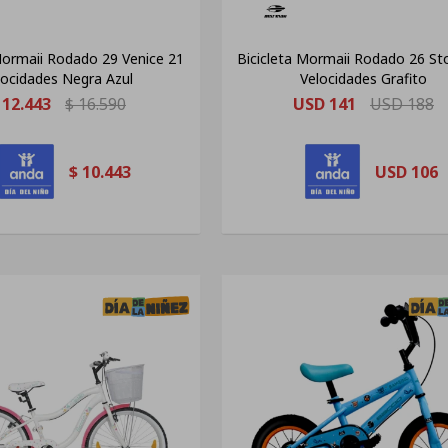
Mormaii Rodado 29 Venice 21
Bicicleta Mormaii Rodado 26 S
locidades Negra Azul
Velocidades Grafito
12.443
$
16.590
USD
141
USD
188
$
10.443
USD
106