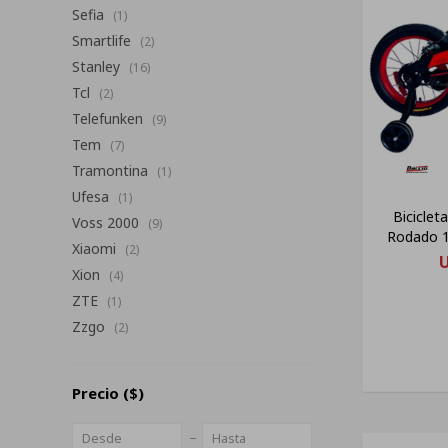
Sefia
(1)
Smartlife
(2)
Stanley
(16)
Tcl
(2)
Telefunken
(9)
Tem
(7)
Tramontina
(1)
Ufesa
(1)
Bicicle
Voss 2000
(9)
Rodado 1
Xiaomi
(2)
Xion
(4)
ZTE
(1)
Zzgo
(2)
Precio
($)