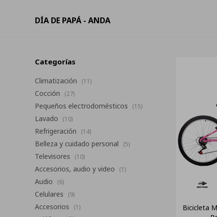
DÍA DE PAPÁ - ANDA
Categorías
Climatización
(11)
Cocción
(27)
Pequeños electrodomésticos
(15)
Lavado
(10)
Refrigeración
(14)
Belleza y cuidado personal
(5)
Televisores
(10)
Accesorios, audio y video
(1)
Audio
(6)
Celulares
(9)
Accesorios
Bicicleta 
(1)