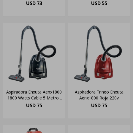
Color Negro 220v
Negro
USD
73
USD
55
Aspiradora Enxuta Aenx1800
Aspiradora Trineo Enxuta
1800 Watts Cable 5 Metros
Aenx1800 Roja 220v
Color Negro(pausada)
USD
75
USD
75