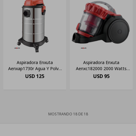
Aspiradora Enxuta
Aspiradora Enxuta
Aenxap1730r Agua Y Polvo
Aenxc182000 2000 Watts
30 Litros Color Gris
Filtro Hepa Color Rojo
USD
125
USD
95
MOSTRANDO
18
DE
18