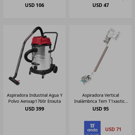
húmedo Sin Bolsa
Blanca, Gris Y Negra
USD
106
USD
47
50hz/60hz
Aspiradora Industrial Agua Y
Aspiradora Vertical
Polvo Aenxap1760r Enxuta
Inalámbrica Tem T1xastick
Escoba 150w Blanco
USD
399
USD
95
USD
71