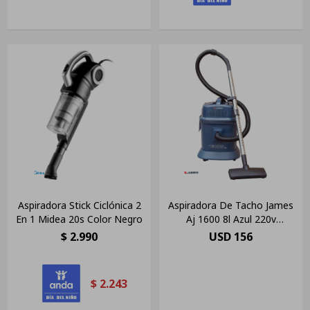
Aspiradora Stick Ciclónica 2
Aspiradora De Tacho James
En 1 Midea 20s Color Negro
Aj 1600 8l Azul 220v
50hz/60hz
$
2.990
USD
156
$
2.243