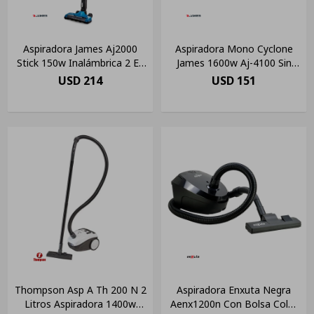
Aspiradora James Aj2000
Aspiradora Mono Cyclone
Stick 150w Inalámbrica 2 En
James 1600w Aj-4100 Sin
1 Color Azul
Bolsa 2 Lts Color Azul/negro
USD
214
USD
151
Thompson Asp A Th 200 N 2
Aspiradora Enxuta Negra
Litros Aspiradora 1400w
Aenx1200n Con Bolsa Color