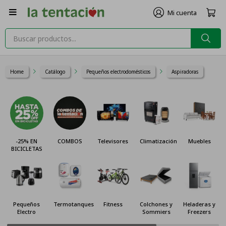

Home
Catálogo
Pequeños electrodomésticos
Aspiradoras
25% EN
COMBOS
Televisores
Climatización
Muebles
Cocin
CICLETAS
Horn
queños
Termotanques
Fitness
Colchones y
Heladeras y
Celul
lectro
Sommiers
Freezers