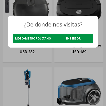
¿De donde nos visitas?
MDEO/METROPOLITANO
INTERIOR
James Aspiradora Robot
Aspiradora Robot Enxuta
02001 Inalámbrica Negra
Aenxrts9ng Negra 220v 18w
55w
USD
282
USD
189