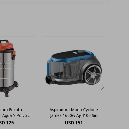
dora Enxuta
Aspiradora Mono Cyclone
Aspirad
 Agua Y Polvo 30
James 1600w Aj-4100 Sin
1600 8
s Color Gris
Bolsa 2 Lts Color Azul/negro
SD
125
USD
151