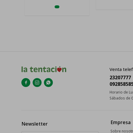
Venta telef
23207777



09285858
Horario de Lu
Sábados de 0
Empresa
Newsletter
Sobre nosot