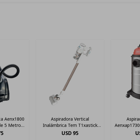
ta Aenx1800
Aspiradora Vertical
Aspira
le 5 Metros
Inalámbrica Tem T1xastick
Aenxap1730r
pausada)
Escoba 150w Blanco
Litro
75
USD
95
U