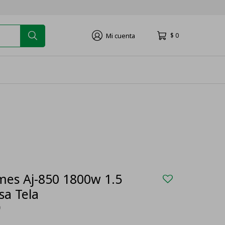
$
0
mes Aj-850 1800w 1.5
sa Tela
0