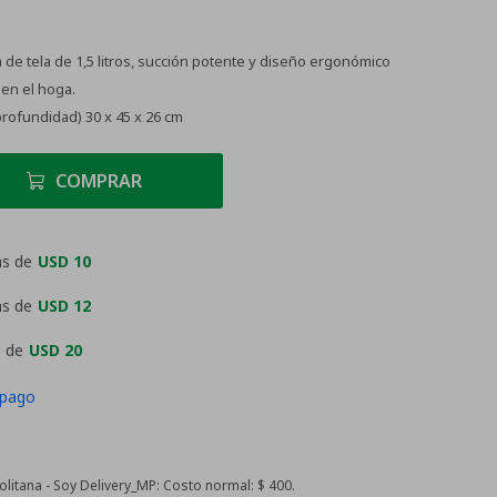
de tela de 1,5 litros, succión potente y diseño ergonómico
 en el hoga.
profundidad) 30 x 45 x 26 cm
COMPRAR
as de
USD 10
as de
USD 12
 de
USD 20
 pago
itana - Soy Delivery_MP:
Costo normal: $ 400.