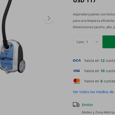
USD
117
Aspiradora James con bolsa 
para una limpieza eficiente
Dimensiones:(ancho, alto, 
1
hasta en
12
cuot
hasta en
10
cuot
hasta en
6
cuotas
Ver todos los medios de
Envíos
Mvdeo y Zona Metropol