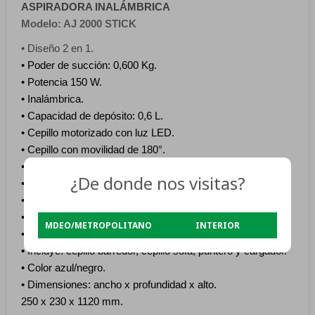
ASPIRADORA INALÁMBRICA
Modelo: AJ 2000 STICK
• Diseño 2 en 1.
• Poder de succión: 0,600 Kg.
• Potencia 150 W.
• Inalámbrica.
• Capacidad de depósito: 0,6 L.
• Cepillo motorizado con luz LED.
• Cepillo con movilidad de 180°.
• Sistema multiciclón con filtro HEPA.
¿De donde nos visitas?
• Control de velocidad con potenciómetro.
• Autonomía: hasta 40 minutos.
• Indicador de batería.
MDEO/METROPOLITANO
INTERIOR
• Soporte de pared.
• Incluye: cepillo barredor, cepillo sofá, puntero y cargador.
• Color azul/negro.
• Dimensiones: ancho x profundidad x alto.
250 x 230 x 1120 mm.