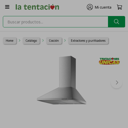

Home
Catálogo
Cocción
Extractores y purificadores