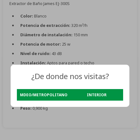
Extractor de Baño James EJ-300S
Color:
Blanco
Potencia de extracción:
320 m³/h
Diámetro de instalación:
150 mm
Potencia de motor:
25 w
Nivel de ruido:
43 dB
Instalación:
Aptos para pared o techo
Compuerta antirretorno:
Sí
¿De donde nos visitas?
Incluye kit de instalación.
Dimensiones (ancho x profundidad x altura):
190 x
MDEO/METROPOLITANO
INTERIOR
135 x 190 mm
Peso:
0,900 kg