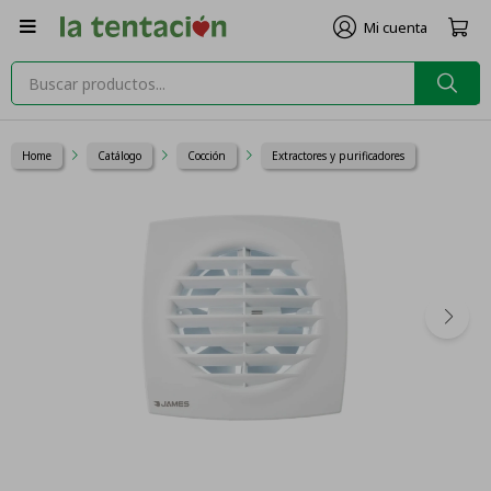

Home
Catálogo
Cocción
Extractores y purificadores