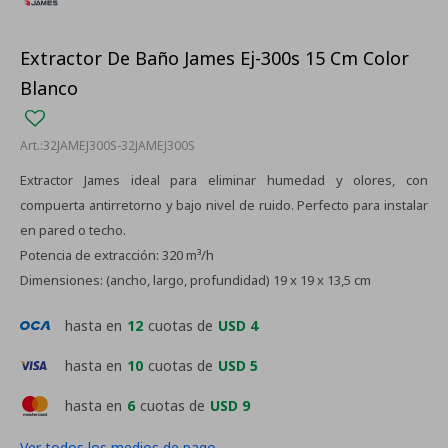
Extractor De Baño James Ej-300s 15 Cm Color
Blanco
32JAMEJ300S-32JAMEJ300S
Extractor James ideal para eliminar humedad y olores, con
compuerta antirretorno y bajo nivel de ruido. Perfecto para instalar
en pared o techo.
Potencia de extracción: 320 m³/h
Dimensiones: (ancho, largo, profundidad) 19 x 19 x 13,5 cm
hasta en
12
cuotas de
USD 4
hasta en
10
cuotas de
USD 5
hasta en
6
cuotas de
USD 9
Ver todos los medios de pago