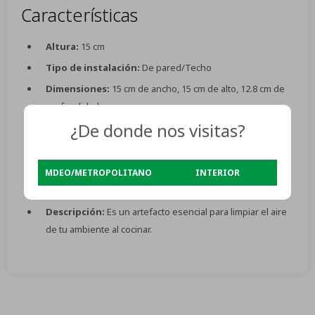
Características
Altura:
15 cm
Tipo de instalación:
De pared/Techo
Dimensiones:
15 cm de ancho, 15 cm de alto, 12.8 cm de
profundidad
¿De donde nos visitas?
Fabricado en:
Vidrio
Tipo de montaje:
De pared/techo
Nivel de ruido:
31 dB
MDEO/METROPOLITANO
INTERIOR
Potencia del motor:
8W
Descripción:
Es un artefacto esencial para limpiar el aire
de tu ambiente al cocinar.