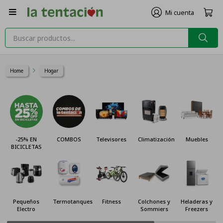

Home
Hogar
-25% EN
COMBOS
Televisores
Climatización
Muebles
BICICLETAS
Pequeños
Termotanques
Fitness
Colchones y
Heladeras y
Electro
Sommiers
Freezers