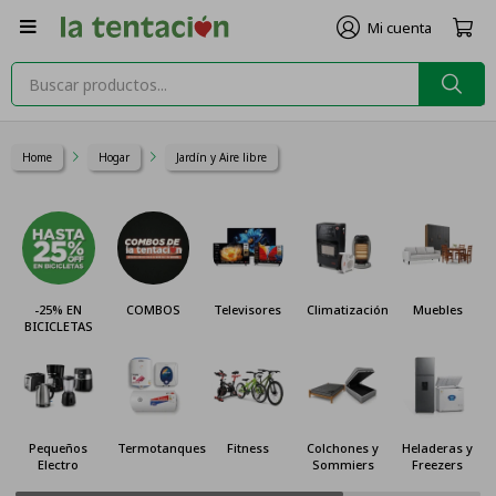

Home
Hogar
Jardín y Aire libre
-25% EN
COMBOS
Televisores
Climatización
Muebles
BICICLETAS
Pequeños
Termotanques
Fitness
Colchones y
Heladeras y
Electro
Sommiers
Freezers