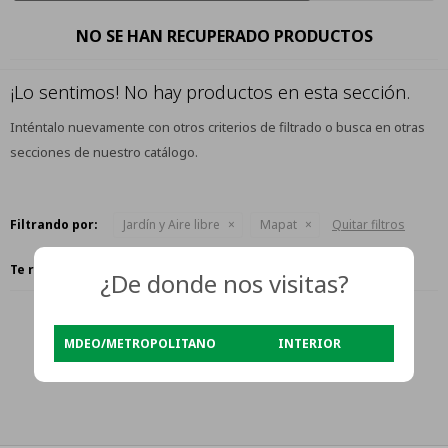
NO SE HAN RECUPERADO PRODUCTOS
¡Lo sentimos! No hay productos en esta sección.
Inténtalo nuevamente con otros criterios de filtrado o busca en otras
secciones de nuestro catálogo.
Filtrando por:
Jardín y Aire libre
Mapat
Quitar filtros
Te recomendamos quitar:
Mapat
¿De donde nos visitas?
MDEO/METROPOLITANO
INTERIOR