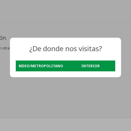
ón.
¿De donde nos visitas?
n otras secciones de nuestro catálogo.
MDEO/METROPOLITANO
INTERIOR