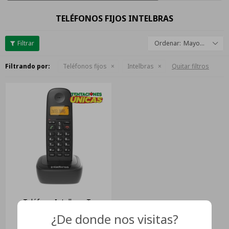
TELÉFONOS FIJOS INTELBRAS
Mayor descuento
Filtrando por:
Teléfonos fijos
Intelbras
Quitar filtros
Teléfono Intelbras Ts
Intelbras Ts 2510 Preto
¿De donde nos visitas?
Inalámbrico - Color Negro
USD
54