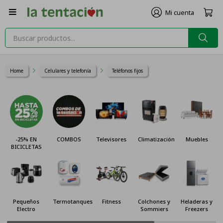

Home
Celulares y telefonía
Teléfonos fijos
-25% EN
COMBOS
Televisores
Climatización
Muebles
BICICLETAS
Pequeños
Termotanques
Fitness
Colchones y
Heladeras y
Electro
Sommiers
Freezers