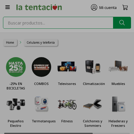

Home
Celulares y telefonía
-25% EN
COMBOS
Televisores
Climatización
Muebles
BICICLETAS
Pequeños
Termotanques
Fitness
Colchones y
Heladeras y
Electro
Sommiers
Freezers