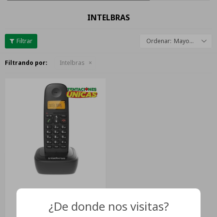
INTELBRAS
Mayor descuento
Filtrando por:
Intelbras
Teléfono Intelbras Ts
Intelbras Ts 2510 Preto
¿De donde nos visitas?
Inalámbrico - Color Negro
USD
54