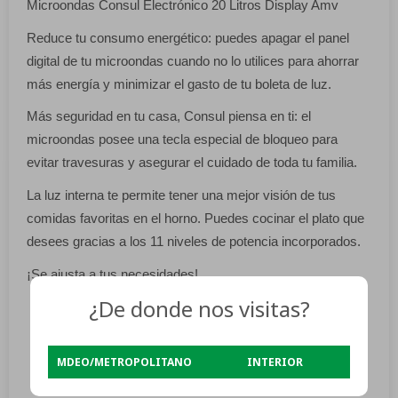
Microondas Consul Electrónico 20 Litros Display Amv
Reduce tu consumo energético: puedes apagar el panel
digital de tu microondas cuando no lo utilices para ahorrar
más energía y minimizar el gasto de tu boleta de luz.
Más seguridad en tu casa, Consul piensa en ti: el
microondas posee una tecla especial de bloqueo para
evitar travesuras y asegurar el cuidado de toda tu familia.
La luz interna te permite tener una mejor visión de tus
comidas favoritas en el horno. Puedes cocinar el plato que
desees gracias a los 11 niveles de potencia incorporados.
¡Se ajusta a tus necesidades!
¿De donde nos visitas?
Voltaje: 220V.
Potencia máxima de 700 W con 11 niveles de cocción
ajustables.
MDEO/METROPOLITANO
INTERIOR
Capacidad de 20 L ideal para compartir comidas.