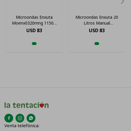
Microondas Enxuta
Microondas Enxuta 20
Moenx0320mng 1150w
Litros Manual
Negro
Moenx0320m
USD
83
USD
83



Venta telefónica: