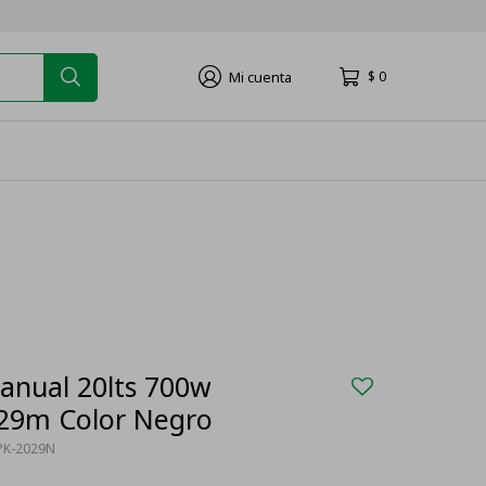
$
0
anual 20lts 700w
029m Color Negro
PK-2029N