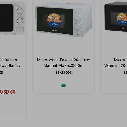
elefunken
Microondas Enxuta 20 Litros
Microo
tros Blanco
Manual Moenx0320m
Moenx0320m
80
USD
83
U
USD
60