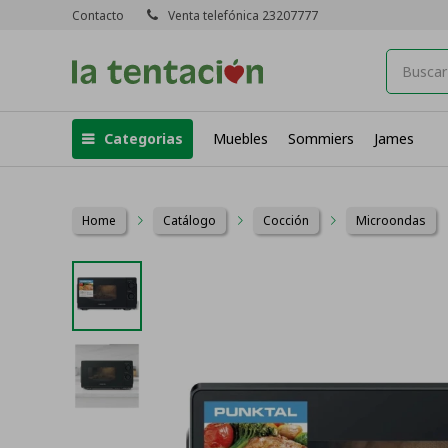
Contacto
Venta telefónica 23207777
Categorias
Muebles
Sommiers
James
Home
Catálogo
Cocción
Microondas