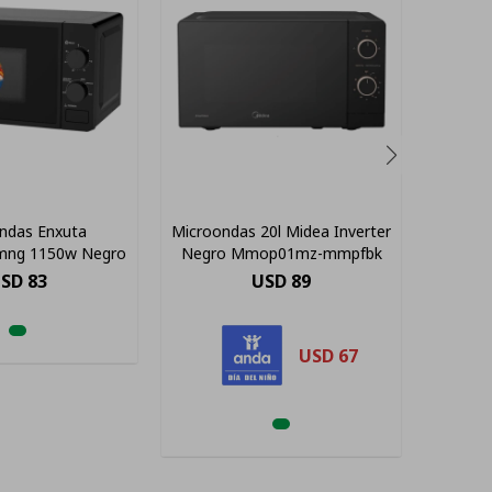
ndas Enxuta
Microondas 20l Midea Inverter
Microon
ng 1150w Negro
Negro Mmop01mz-mmpfbk
Negr
SD
83
USD
89
USD
67