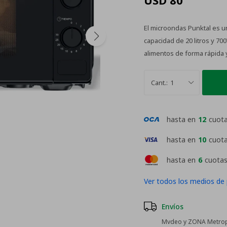
USD
80
El microondas Punktal es un
capacidad de 20 litros y 70
alimentos de forma rápida y
1
hasta en
12
cuot
hasta en
10
cuot
hasta en
6
cuotas
Ver todos los medios de
Envíos
Mvdeo y ZONA Metropo