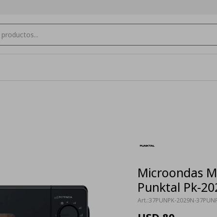
Microondas M
Punktal Pk-2
37PUNPK-2029N-37PUN