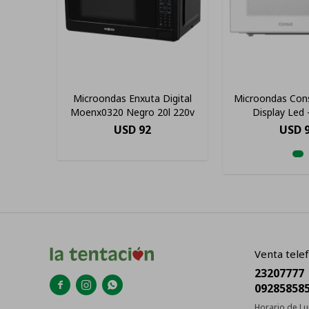
Microondas Enxuta Digital
Microondas Cons
Moenx0320 Negro 20l 220v
Display Led 
USD
92
USD
Venta telef
23207777



09285858
Horario de Lu