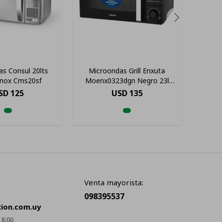
s Consul 20lts
Microondas Grill Enxuta
Microo
 Inox Cms20sf
Moenx0323dgn Negro 23l
5 Nive
220v
SD
125
USD
135
Venta mayorista:
098395537
cion.com.uy
18:00