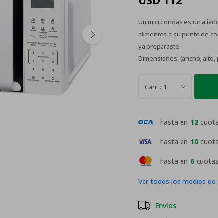
USD
112
Un microondas es un aliado 
alimentos a su punto de coc
ya preparaste.
Dimensiones: (ancho, alto, 
1
hasta en
12
cuot
hasta en
10
cuot
hasta en
6
cuotas
Ver todos los medios de
Envíos