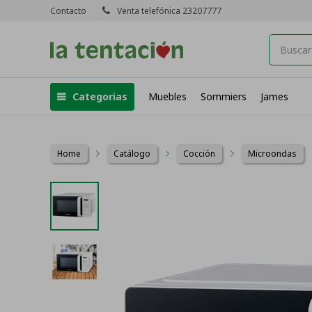
Contacto
Venta telefónica 23207777
Categorias
Muebles
Sommiers
James
Home
Catálogo
Cocción
Microondas