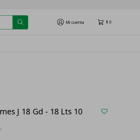
$
0
mes J 18 Gd - 18 Lts 10
D