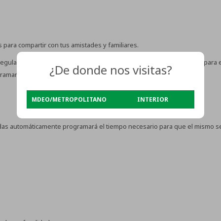
 para compartir con tus amistades y familiares.
gular en diferentes niveles según el tipo de alimento, por ejemplo, para
¿De donde nos visitas?
gramar de manera práctica.
MDEO/METROPOLITANO
INTERIOR
ondas automáticamente programará el tiempo necesario para que el mismo 