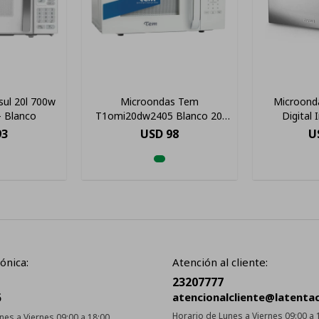
ul 20l 700w
Microondas Tem
Microonda
- Blanco
T1omi20dw2405 Blanco 20l
Digital
220v
93
USD
98
U
ónica:
Atención al cliente:
23207777
5
atencionalcliente@latenta
Horario de Lunes a Viernes 09:00 a 
nes a Viernes 09:00 a 18:00