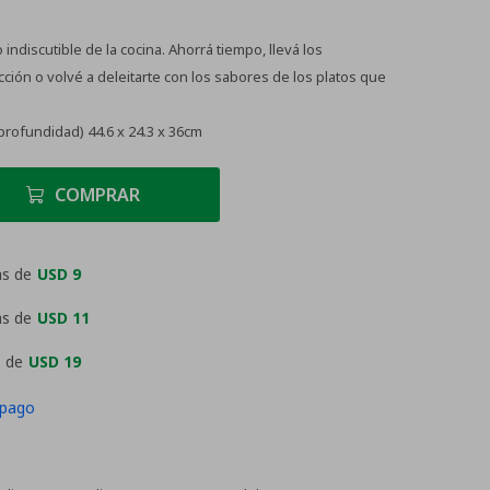
indiscutible de la cocina. Ahorrá tiempo, llevá los
ción o volvé a deleitarte con los sabores de los platos que
profundidad) 44.6 x 24.3 x 36cm
COMPRAR
as de
USD 9
as de
USD 11
 de
USD 19
 pago