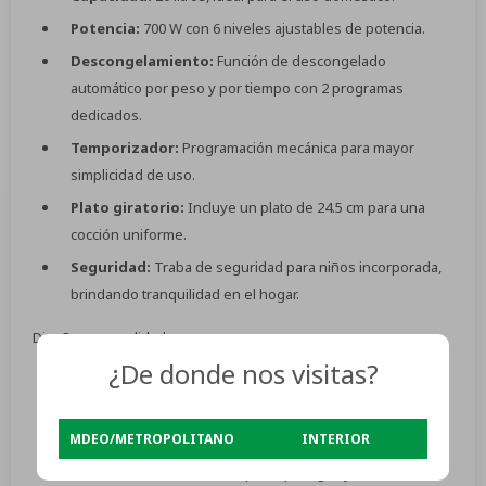
Potencia:
700 W con 6 niveles ajustables de potencia.
Descongelamiento:
Función de descongelado
automático por peso y por tiempo con 2 programas
dedicados.
Temporizador:
Programación mecánica para mayor
simplicidad de uso.
Plato giratorio:
Incluye un plato de 24.5 cm para una
cocción uniforme.
Seguridad:
Traba de seguridad para niños incorporada,
brindando tranquilidad en el hogar.
Diseño y comodidad:
¿De donde nos visitas?
Color:
Blanco clásico que se adapta a cualquier cocina.
Dimensiones:
44.6 cm de ancho x 24.3 cm de alto x 36 cm
MDEO/METROPOLITANO
INTERIOR
de profundidad, con un peso de 9.4 kg.
Accesorios incluidos:
Soporte para grill y manual de