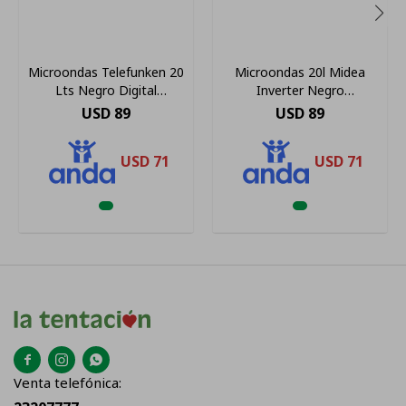
Microondas Telefunken 20
Microondas 20l Midea
Lts Negro Digital
Inverter Negro
Tlfmic20dn
Mmop01mz-mmpfbk
USD
89
USD
89
USD
71
USD
71



Venta telefónica: