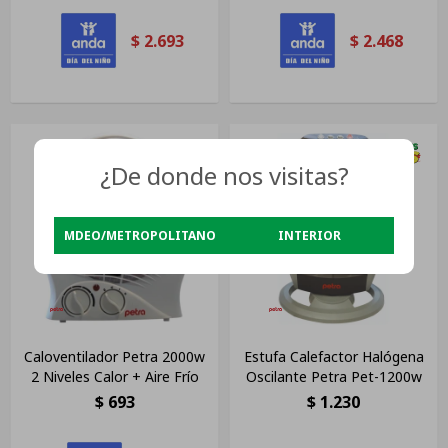
$
2.693
$
2.468
¿De donde nos visitas?
MDEO/METROPOLITANO
INTERIOR
Caloventilador Petra 2000w
Estufa Calefactor Halógena
2 Niveles Calor + Aire Frío
Oscilante Petra Pet-1200w
$
693
$
1.230