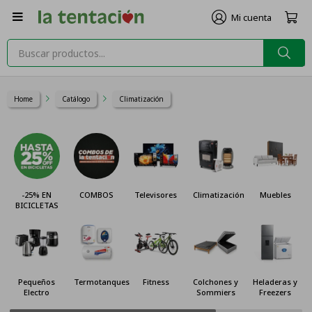

Home
Catálogo
Climatización
-25% EN
COMBOS
Televisores
Climatización
Muebles
BICICLETAS
Pequeños
Termotanques
Fitness
Colchones y
Heladeras y
Electro
Sommiers
Freezers