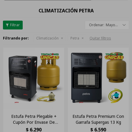
CLIMATIZACIÓN PETRA
Mayor descuento
Filtrando por:
Climatización
Petra
Quitar filtros
Estufa Petra Plegable +
Estufa Petra Premium Con
Cupón Por Envase De
Garrafa Supergas 13 Kg
Garrafa De 13kg
$
6.290
$
6.590