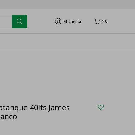
$
0
otanque 40lts James
lanco