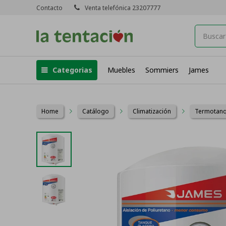
Contacto
Venta telefónica 23207777
Categorias
Muebles
Sommiers
James
Home
Catálogo
Climatización
Termotan