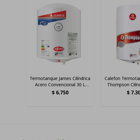
Termotanque James Cilíndrica
Calefon Termota
Acero Convencional 30 L
Thompson Cilínd
Blanco
Acer
$
6.750
$
7.3