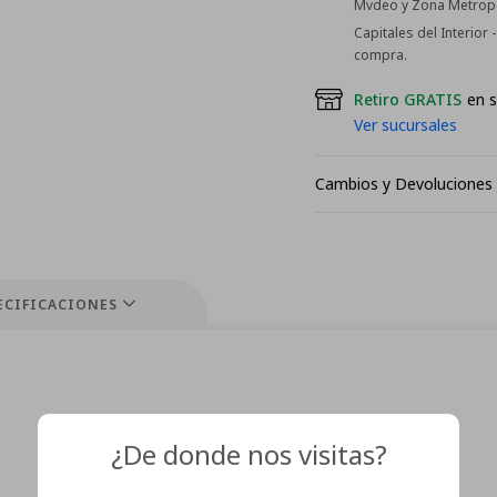
Mvdeo y Zona Metropol
Capitales del Interior
compra.
Retiro GRATIS
en s
Ver sucursales
Cambios y Devoluciones
ECIFICACIONES
¿De donde nos visitas?