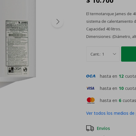
$
10.700
El termotanque James de 40
sistema de calentamiento de
Capacidad 40 litros.
Dimensiones: (Diámetro, alt
1
hasta en
12
cuot
hasta en
10
cuot
hasta en
6
cuotas
Ver todos los medios de
Envíos