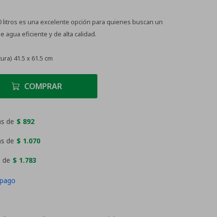
 litros es una excelente opción para quienes buscan un
 agua eficiente y de alta calidad.
ura) 41.5 x 61.5 cm
COMPRAR
as de
$ 892
as de
$ 1.070
 de
$ 1.783
 pago