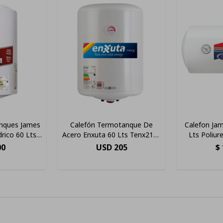
nques James
Calefón Termotanque De
Calefon Jam
rico 60 Lts
Acero Enxuta 60 Lts Tenx2160
Lts Poliur
o
Color Blanco
Col
00
USD
205
$