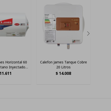
es Horizontal 60
Calefon James Tanque Cobre
Calef
etano Inyectado
20 Litros
James
or Blanco
11.611
$
14.008