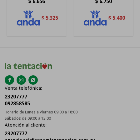
$
6.656
$
6.750
$
5.325
$
5.400



Venta telefónica:
23207777
092858585
Horario de Lunes a Viernes 09:00 a 18:00
Sábados de 09:00 a 13:00
Atención al cliente:
23207777
atencionalcliente@latentacion.com.uy