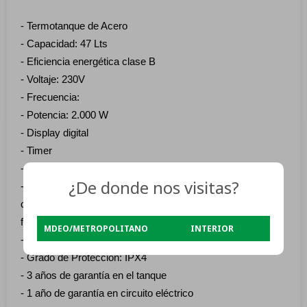
- Termotanque de Acero
- Capacidad: 47 Lts
- Eficiencia energética clase B
- Voltaje: 230V
- Frecuencia:
- Potencia: 2.000 W
- Display digital
- Timer
- Función: Eco Smart, Estándar
¿De donde nos visitas?
- Función de Seguridad: Protección por sobre
calentamiento, Anti secado y Detección de
fallas
MDEO/METROPOLITANO
INTERIOR
- Ajuste de Temperatura de 30 a 75°
- Grado de Protección: IPX4
- 3 años de garantía en el tanque
- 1 año de garantía en circuito eléctrico