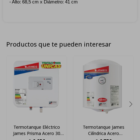
- Alto: 68,5 cm x Diámetro: 41 cm
Productos que te pueden interesar
Termotanque Eléctrico
Termotanque James
James Prisma Acero 30
Cilíndrica Acero
Litros Color Blanco
Convencional 30 L Blanco