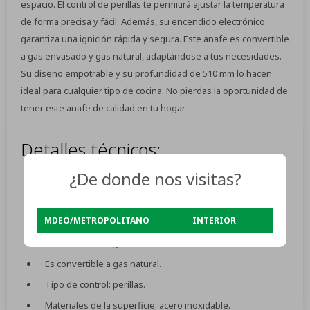
espacio. El control de perillas te permitirá ajustar la temperatura
de forma precisa y fácil. Además, su encendido electrónico
garantiza una ignición rápida y segura. Este anafe es convertible
a gas envasado y gas natural, adaptándose a tus necesidades.
Su diseño empotrable y su profundidad de 510 mm lo hacen
ideal para cualquier tipo de cocina. No pierdas la oportunidad de
tener este anafe de calidad en tu hogar.
Detalles técnicos:
¿De donde nos visitas?
Tipos de alimentación: eléctrica.
Tipo de encendido: electrónico.
MDEO/METROPOLITANO
INTERIOR
Cantidad de hornallas: 4.
Es convertible a gas envasado.
Es convertible a gas natural.
Tipo de control: perillas.
Materiales de la superficie: acero inoxidable.