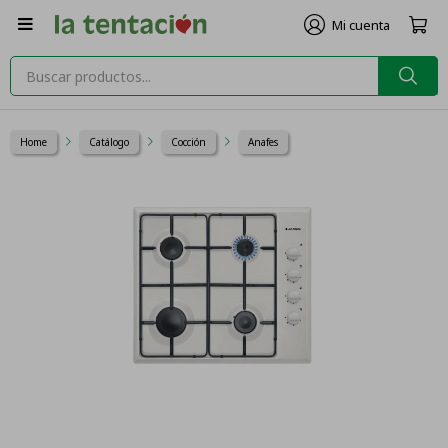

Home
Catálogo
Cocción
Anafes