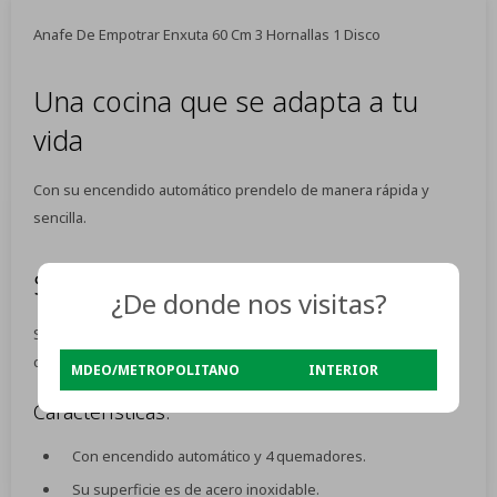
Anafe De Empotrar Enxuta 60 Cm 3 Hornallas 1 Disco
Una cocina que se adapta a tu
vida
Con su encendido automático prendelo de manera rápida y
sencilla.
Seguro en todo momento
¿De donde nos visitas?
Su válvula de seguridad bloquea la salida del gas, evita
cualquier pérdida y va a proteger a las personas del hogar.
MDEO/METROPOLITANO
INTERIOR
Características:
Con encendido automático y 4 quemadores.
Su superficie es de acero inoxidable.