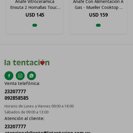
Anafe Vitroceramica
Anafe Con Alimentación A
Enxuta 2 Hornallas Touch
Gas - Mueller Cooktop 5
Control Js Ltda Color
Hornallas
USD
145
USD
159
Negro



Venta telefónica:
23207777
092858585
Horario de Lunes a Viernes 09:00 a 18:00
Sábados de 09:00 a 13:00
Atención al cliente:
23207777
atencionalcliente@latentacion.com.uy