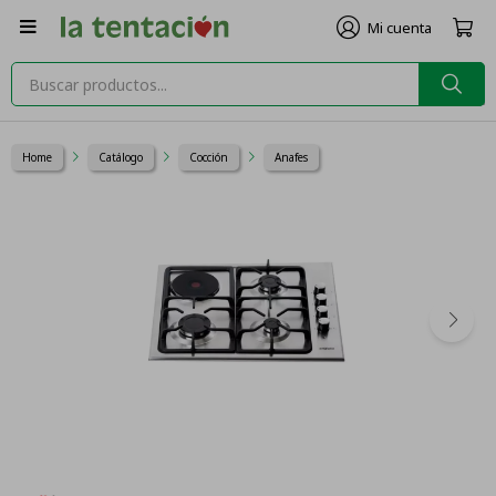

Home
Catálogo
Cocción
Anafes