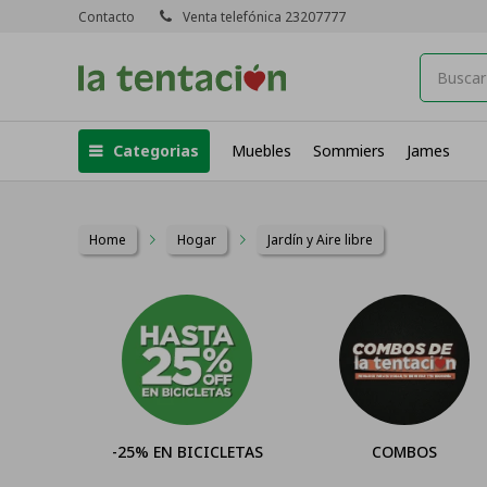
Contacto
Venta telefónica 23207777
Categorias
Muebles
Sommiers
James
Home
Hogar
Jardín y Aire libre
-25% EN BICICLETAS
COMBOS