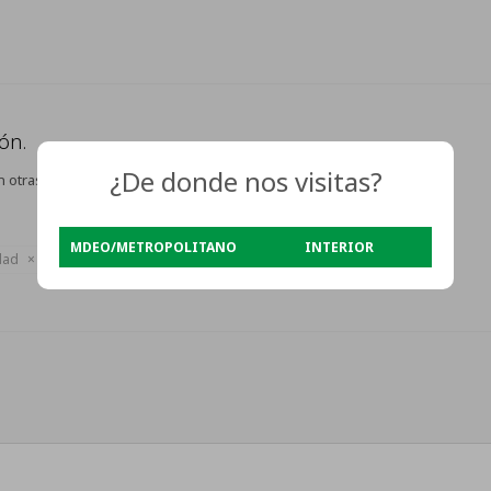
ón.
¿De donde nos visitas?
n otras secciones de nuestro catálogo.
MDEO/METROPOLITANO
INTERIOR
dad
Quitar filtros