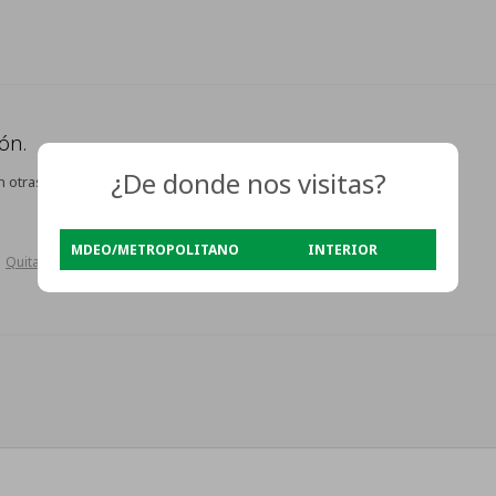
ón.
¿De donde nos visitas?
n otras secciones de nuestro catálogo.
MDEO/METROPOLITANO
INTERIOR
Quitar filtros