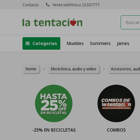
Contacto
Venta telefónica 23207777
Categorias
Muebles
Sommiers
James
Home
Electrónica, audio y video
Accesorios, aud
-25% EN BICICLETAS
COMBOS