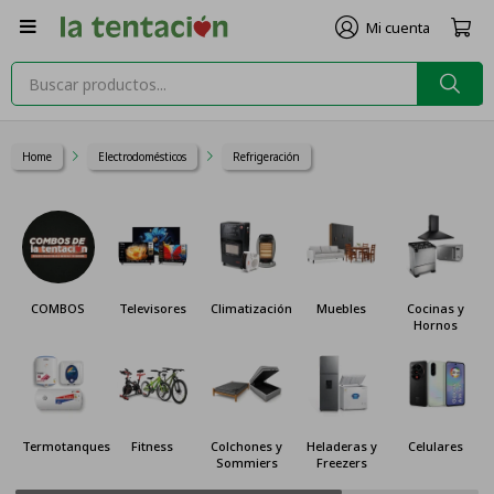

Home
Electrodomésticos
Refrigeración
COMBOS
Televisores
Climatización
Muebles
Cocinas y
Hornos
Termotanques
Fitness
Colchones y
Heladeras y
Celulares
Sommiers
Freezers