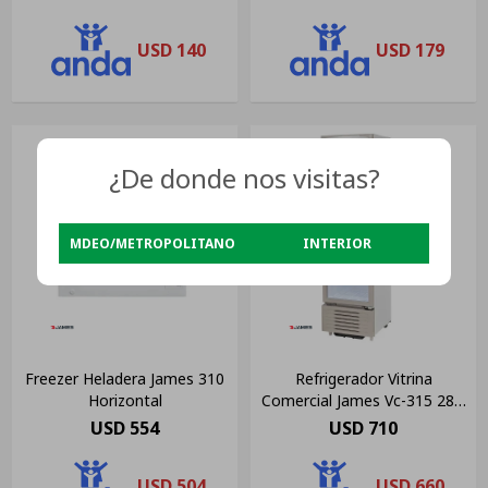
USD
140
USD
179
¿De donde nos visitas?
MDEO/METROPOLITANO
INTERIOR
Freezer Heladera James 310
Refrigerador Vitrina
Horizontal
Comercial James Vc-315 287l
Eh Color Blanco
USD
554
USD
710
USD
504
USD
660