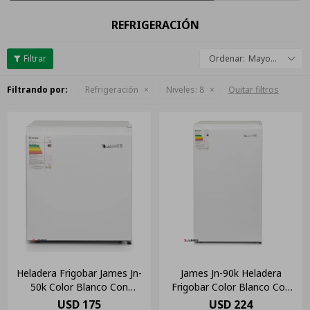
REFRIGERACIÓN
Mayor descuento
Filtrando por:
Refrigeración
Niveles:
8
Quitar filtros
Heladera Frigobar James Jn-
James Jn-90k Heladera
50k Color Blanco Con
Frigobar Color Blanco Con
Capacidad De 42l 220v
Capacidad De 91l 220v
USD
175
USD
224