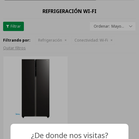
REFRIGERACIÓN WI-FI
Mayor descuento
Filtrando por:
Refrigeración
Conectividad:
Wi-Fi
Quitar filtros
Heladera Con Freezer
¿De donde nos visitas?
Inverter Midea