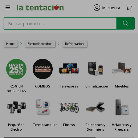

Home
Electrodomésticos
Refrigeración
-25% EN
COMBOS
Televisores
Climatización
Muebles
BICICLETAS
Pequeños
Termotanques
Fitness
Colchones y
Heladeras y
Electro
Sommiers
Freezers