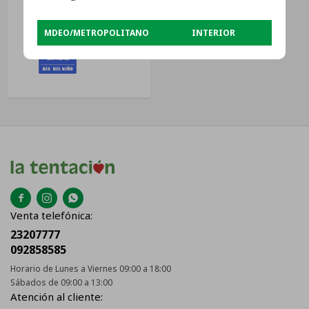
Mdrs619gfr28 Color Negro
USD
857
Con Capacidad De 482l 220v
MDEO/METROPOLITANO
INTERIOR
USD
809



Venta telefónica:
23207777
092858585
Horario de Lunes a Viernes 09:00 a 18:00
Sábados de 09:00 a 13:00
Atención al cliente: